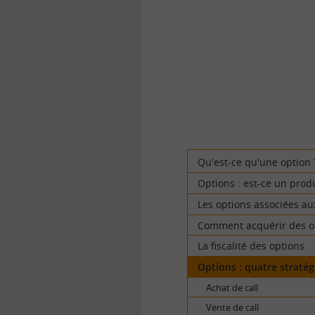
la
finance
pour
tous
Qu'est-ce qu'une option 
Options : est-ce un prod
Les options associées au
Comment acquérir des o
La fiscalité des options
Options : quatre stratég
Achat de call
Vente de call