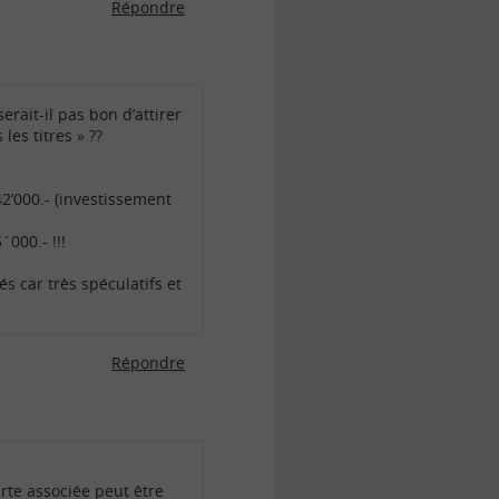
Répondre
erait-il pas bon d’attirer
les titres » ??
42’000.- (investissement
´000.- !!!
s car très spéculatifs et
Répondre
erte associée peut être