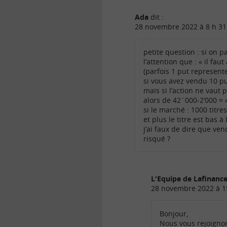
Ada
dit :
28 novembre 2022 à 8 h 31
petite question : si on pa
l’attention que : « il fa
(parfois 1 put represente
si vous avez vendu 10 put
mais si l’action ne vaut 
alors de 42´000-2’000 = 
si le marché : 1000 titre
et plus le titre est bas à
j’ai faux de dire que ven
risqué ?
L'Equipe de Lafinan
28 novembre 2022 à 1
Bonjour,
Nous vous rejoignons