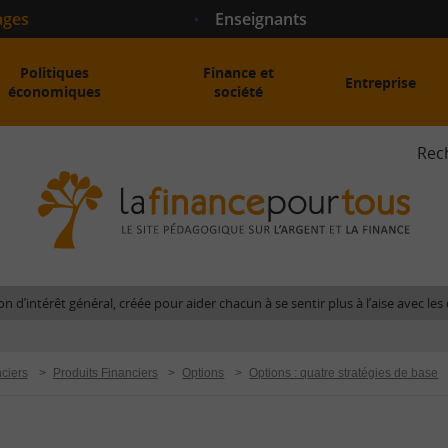
ages
Enseignants
Politiques
Finance et
Entreprise
économiques
société
Rec
La
fina
pour
tous
-
Le
n d’intérêt général, créée pour aider chacun à se sentir plus à l’aise avec l
site
péda
sur
ciers
>
Produits Financiers
>
Options
>
Options : quatre stratégies de base
l'arg
et
la
fina