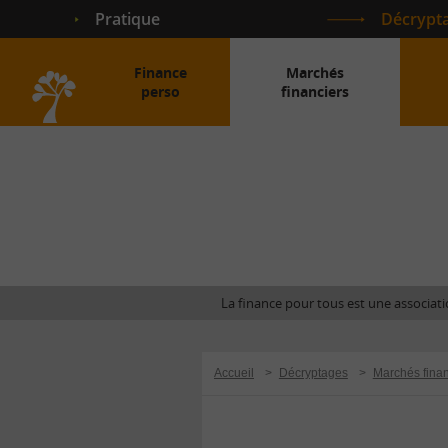
Pratique
Décrypt
Finance
Marchés
perso
financiers
Accueil
La finance pour tous est une associatio
Accueil
>
Décryptages
>
Marchés finan