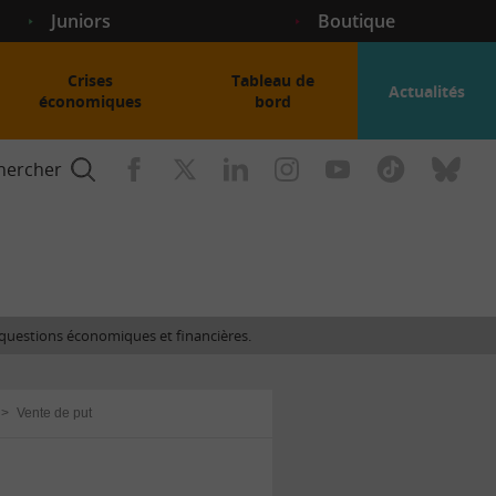
Juniors
Boutique
Crises
Tableau de
Actualités
économiques
bord
hercher
nce
es questions économiques et financières.
gogique
>
Vente de put
ent
nce