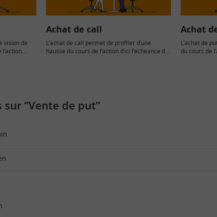
Achat de call
Achat d
e vision de
L’achat de call permet de profiter d’une
L’achat de pu
 l’action
hausse du cours de l’action d’ici l’échéance de
du cours de l’
l’option. Nous présentons…
Nous présen
 sur “Vente de put”
min
en
n