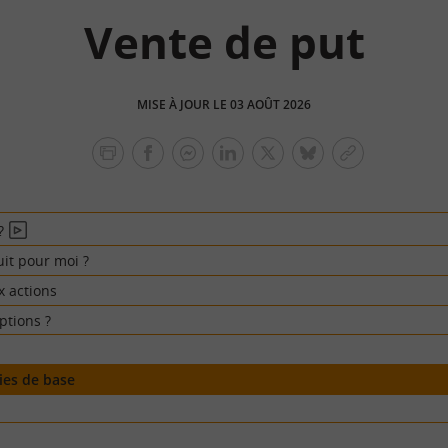
Vente de put
MISE À JOUR LE 03 AOÛT 2026
facebook
facebook
Linkedin
Twitter
bluesky
Copier
messenger
le
lien
?
En
vidéo
uit pour moi ?
x actions
ptions ?
ies de base