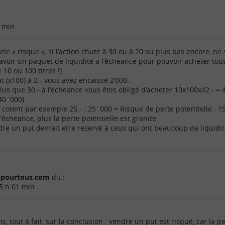
 min
rle « risque », si l’action chute à 30 ou à 20 ou plus bas encore, ne s
ut avoir un paquet de liquidité a l’écheance pour pouvoir acheter tous 
 10 ou 100 titres !)
 (x100) à 2.- vous avez encaissé 2’000.-
plus que 30.- à l’echeance vous êtes obligé d’acheter 10x100x42.- = 
40´000)
s cotent par exemple 25.- : 25´000 = Risque de perte potentielle : 15
 l’écheance, plus la perte potentielle est grande.
dre un put devrait etre reservé à ceux qui ont beaucoup de liquidité
cepourtous.com
dit :
5 h 01 min
, tout à fait, sur la conclusion : vendre un put est risqué, car la p