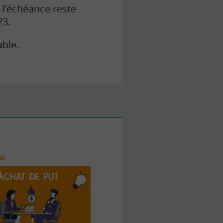
à l’échéance reste
23.
able.
es