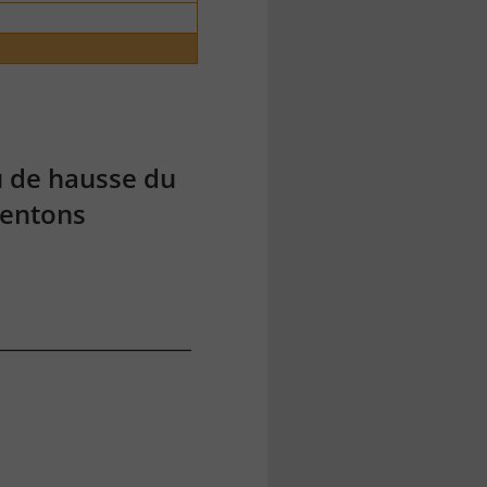
u de hausse du
ésentons