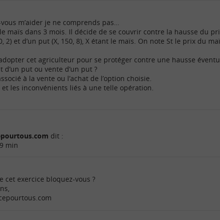
ez-vous m’aider je ne comprends pas…
le maïs dans 3 mois. Il décide de se couvrir contre la hausse du pri
40, 2) et d’un put (X, 150, 8), X étant le maïs. On note St le prix du 
 adopter cet agriculteur pour se protéger contre une hausse éventu
hat d’un put ou vente d’un put ?
ssocié à la vente ou l’achat de l’option choisie.
 et les inconvénients liés à une telle opération.
cepourtous.com
dit :
39 min
e cet exercice bloquez-vous ?
ns,
ncepourtous.com