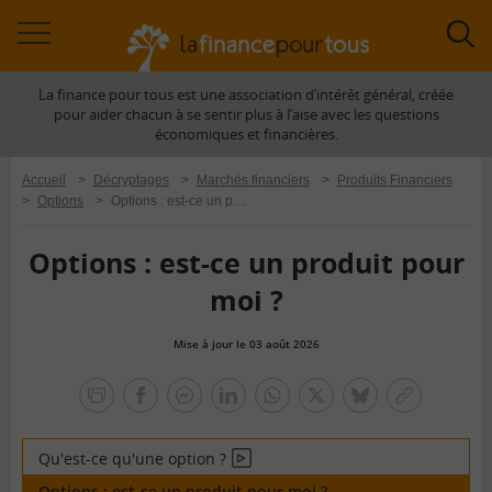
Accéder
Acc
à
à
La finance pour tous est une association d’intérêt général, créée
la
la
pour aider chacun à se sentir plus à l’aise avec les questions
navigation
rec
économiques et financières.
Accueil
>
Décryptages
>
Marchés financiers
>
Produits Financiers
>
Options
>
Options : est-ce un produit pour moi ?
Options : est-ce un produit pour
moi ?
Mise à jour le 03 août 2026
la
finance
facebook
facebook
Linkedin
Whatsapp
Twitter
bluesky
Copier
pour
messenger
le
tous
lien
Qu'est-ce qu'une option ?
En
vidéo
Options : est-ce un produit pour moi ?