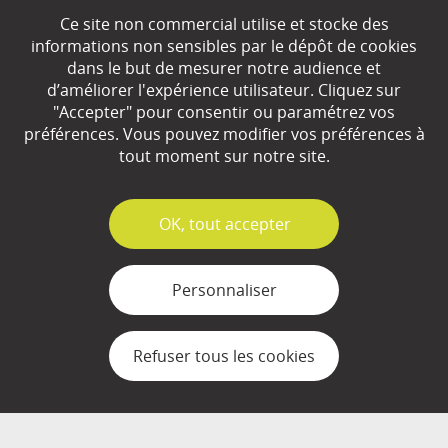
Ce site non commercial utilise et stocke des
EN SAVOIR
+
informations non sensibles par le dépôt de cookies
dans le but de mesurer notre audience et
d’améliorer l'expérience utilisateur. Cliquez sur
Qui sommes-nous ?
"Accepter" pour consentir ou paramétrez vos
préférences. Vous pouvez modifier vos préférences à
Partenaires
tout moment sur notre site.
Espace Presse
✓
OK, tout accepter
Plan du site
Contact
Personnaliser
Mentions légales
Refuser tous les cookies
Gestion des cookies