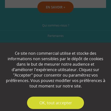
EN SAVOIR
+
Qui sommes-nous ?
Partenaires
Espace Presse
Ce site non commercial utilise et stocke des
Plan du site
informations non sensibles par le dépôt de cookies
dans le but de mesurer notre audience et
Contact
d’améliorer l'expérience utilisateur. Cliquez sur
"Accepter" pour consentir ou paramétrez vos
Mentions légales
préférences. Vous pouvez modifier vos préférences à
tout moment sur notre site.
Gestion des cookies
✓
OK, tout accepter