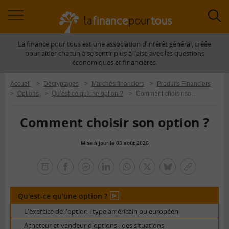
Accéder
Acc
à
à
La finance pour tous est une association d’intérêt général, créée
la
la
pour aider chacun à se sentir plus à l’aise avec les questions
navigation
rec
économiques et financières.
Accueil
>
Décryptages
>
Marchés financiers
>
Produits Financiers
>
Options
>
Qu’est-ce qu’une option ?
>
Comment choisir son option ?
Comment choisir son option ?
Mise à jour le 03 août 2026
la
finance
facebook
facebook
Linkedin
Whatsapp
Twitter
bluesky
Copier
pour
messenger
le
tous
lien
Qu'est-ce qu'une option ?
En
vidéo
L'exercice de l'option : type américain ou européen
Acheteur et vendeur d'options : des situations