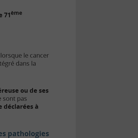
ème
e 71
s lorsque le cancer
ntégré dans la
éreuse ou de ses
e sont pas
e déclarées à
les pathologies