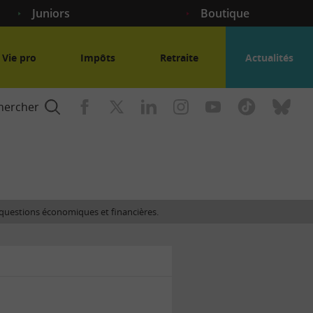
Juniors
Boutique
Vie pro
Impôts
Retraite
Actualités
hercher
nce
es questions économiques et financières.
gogique
ent
nce