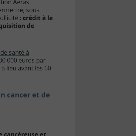
ntion Aeras
ermettre, sous
llicité :
crédit à la
quisition de
 de santé à
200 000 euros par
 lieu avant les 60
un cancer et de
e cancéreuse et