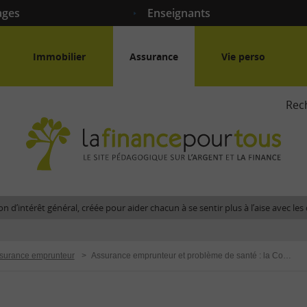
ages
Enseignants
Immobilier
Assurance
Vie perso
Rec
La
fina
pour
tous
-
Le
n d’intérêt général, créée pour aider chacun à se sentir plus à l’aise avec l
site
péda
sur
surance emprunteur
>
Assurance emprunteur et problème de santé : la Convention AERAS
l'arg
et
la
fina