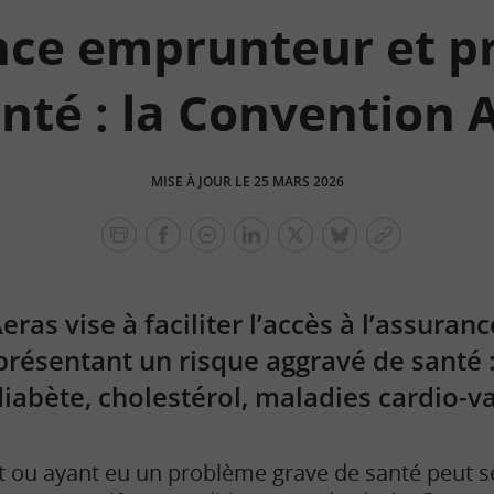
nce emprunteur et p
nté : la Convention
MISE À JOUR LE 25 MARS 2026
facebook
facebook
Linkedin
Twitter
bluesky
Copier
messenger
le
lien
ras vise à faciliter l’accès à l’assuranc
résentant un risque aggravé de santé :
 diabète, cholestérol, maladies cardio-v
 ou ayant eu un problème grave de santé peut se