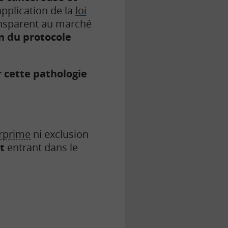
application de la
loi
ransparent au marché
in du protocole
r cette pathologie
rprime
ni exclusion
it
entrant dans le