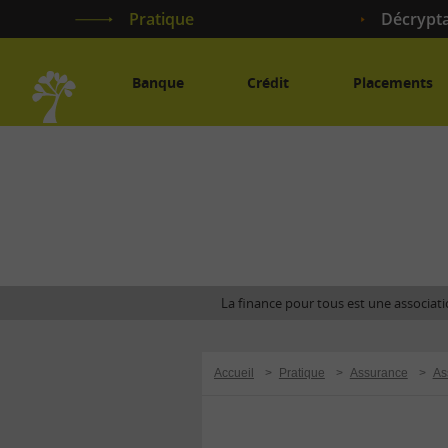
Pratique
Décrypt
Banque
Crédit
Placements
Accueil
La finance pour tous est une associatio
Accueil
>
Pratique
>
Assurance
>
As