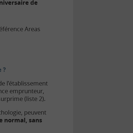
iversaire de
référence Areas
e ?
de l’établissement
ance emprunteur,
urprime (liste 2).
thologie, peuvent
ce normal, sans