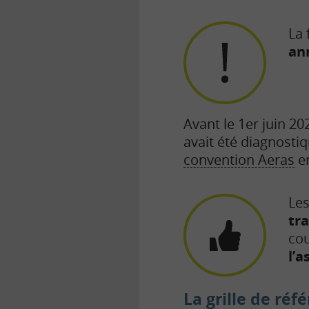
La 
an
Avant le 1er juin 202
avait été diagnostiqu
convention Aeras
en
Le
tr
cou
l’a
La grille de réf