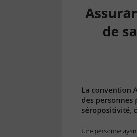
Assura
de sa
la
finance
pour
tous
La convention Ae
des personnes p
séropositivité,
Une personne ayant