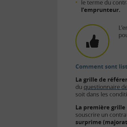
le terme du contr
l’emprunteur.
L’e
pou
Comment sont listé
La grille de référe
du
questionnaire d
soit dans les condit
La première grill
souscrire un contr
surprime (majorati