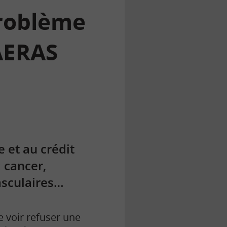
roblème
 AERAS
e et au crédit
 cancer,
asculaires…
 voir refuser une