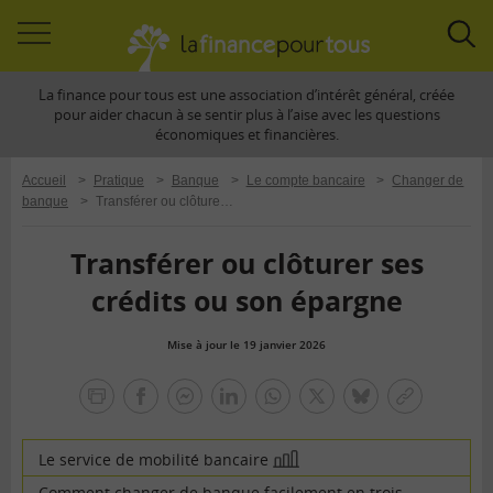
Accéder
Acc
à
à
La finance pour tous est une association d’intérêt général, créée
la
la
pour aider chacun à se sentir plus à l’aise avec les questions
navigation
rec
économiques et financières.
Accueil
>
Pratique
>
Banque
>
Le compte bancaire
>
Changer de
banque
>
Transférer ou clôturer ses crédits ou son épargne
Transférer ou clôturer ses
crédits ou son épargne
Mise à jour le 19 janvier 2026
la
finance
facebook
facebook
Linkedin
Whatsapp
Twitter
bluesky
Copier
pour
messenger
le
tous
lien
Le service de mobilité bancaire
En
image
Comment changer de banque facilement en trois