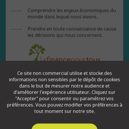
Comprendre les enjeux économiques du
monde dans lequel nous vivons.
Prendre en toute connaissance de cause
les décisions qui nous concernent.
Ce site non commercial utilise et stocke des
EN SAVOIR
+
informations non sensibles par le dépôt de cookies
dans le but de mesurer notre audience et
d’améliorer l'expérience utilisateur. Cliquez sur
"Accepter" pour consentir ou paramétrez vos
Qui sommes-nous ?
préférences. Vous pouvez modifier vos préférences à
Partenaires
tout moment sur notre site.
Espace Presse