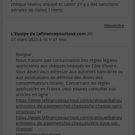
chèque revenu impayé et savoir s’il y a des sanctions
pénales où civiles ? merci
Répondre
L'Equipe de Lafinancepourtous.com
dit :
27 mars 2023 à 16 h 41 min
Bonjour,
Nous n’avons pas connaissance des règles légales
applicables aux chèques impayés en Côte d’Ivoire.
Vous devez vous adresser aux autorités bancaires ou
aux associations de défense des droits des
consommateurs locales. Concernant les règles
applicables en France, vous pouvez consulter nos
articles en ligne :
https://www.lafinancepourtous.com/pratique/banqu
e/moyens-de-paiement/les-cheques/le-cheque-sans-
provision/
et
https://www.lafinancepourtous.com/pratique/banqu
e/moyens-de-paiement/les-cheques/etre-paye-par-
cheque/
Meilleures salutations.