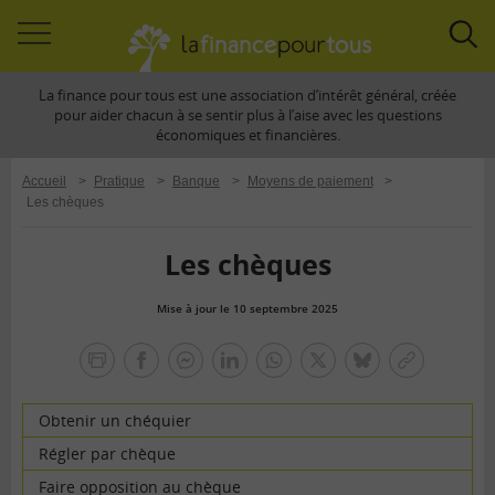
Accéder
Acc
à
à
La finance pour tous est une association d’intérêt général, créée
la
la
pour aider chacun à se sentir plus à l’aise avec les questions
navigation
rec
économiques et financières.
Accueil
>
Pratique
>
Banque
>
Moyens de paiement
>
Les chèques
Les chèques
Mise à jour le 10 septembre 2025
la
finance
facebook
facebook
Linkedin
Whatsapp
Twitter
bluesky
Copier
pour
messenger
le
tous
lien
Obtenir un chéquier
Régler par chèque
Faire opposition au chèque