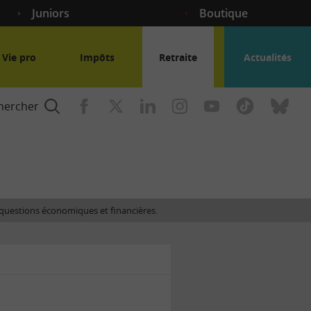
Juniors
Boutique
Vie pro
Impôts
Retraite
Actualités
hercher
nce
es questions économiques et financières.
gogique
ent
nce