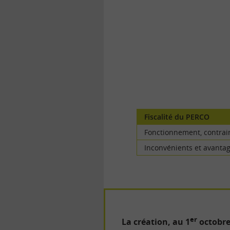
la
finance
pour
tous
Fiscalité du PERCO
Fonctionnement, contrai
Inconvénients et avanta
er
La création, au 1
octobre