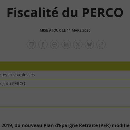
Fiscalité du PERCO
MISE À JOUR LE 11 MARS 2026
facebook
facebook
Linkedin
Twitter
bluesky
Copier
messenger
le
lien
ntes et souplesses
ges du PERCO
 2019, du nouveau Plan d’Epargne Retraite (PER) modifie 