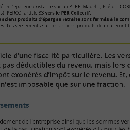
nsférer l’épargne existante sur un PERP, Madelin, Préfon, 
rs), PERCO, article 83
vers le PER Collectif.
anciens produits d’épargne retraite sont fermés à la co
és. Les versements sur ces anciens produits demeureront t
cie d’une fiscalité particulière. Les v
pas déductibles du revenu. mais lors de
ont exonérés d’impôt sur le revenu. Et,
i n’est imposable que sur une fraction.
ersements
ndement de l’entreprise ainsi que les sommes ver
 de la participation sont exonérés d’IR pour les b