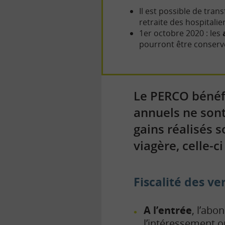
Il est possible de tra
retraite des hospitalie
1er octobre 2020 : les
pourront être conserv
Le PERCO bénéfi
annuels ne sont 
gains réalisés s
viagère, celle-c
Fiscalité des v
A l’entrée
, l’abo
l’intéressement ou