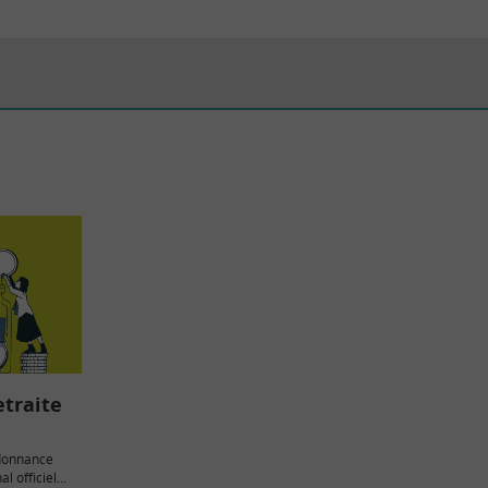
etraite
ordonnance
al officiel