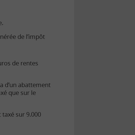
e.
nérée de l’impôt
uros de rentes
ra d’un abattement
axé que sur le
t taxé sur 9.000