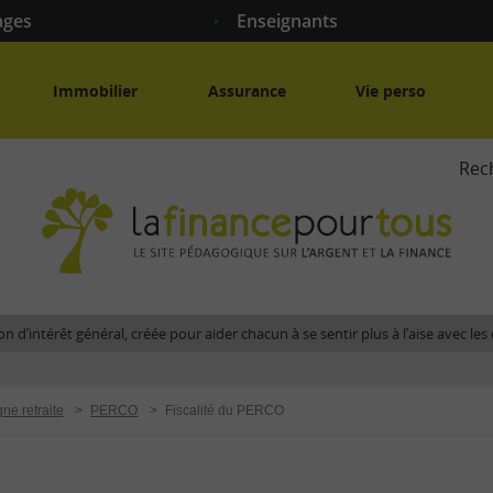
ages
Enseignants
Immobilier
Assurance
Vie perso
Rec
La
fina
pour
tous
-
Le
n d’intérêt général, créée pour aider chacun à se sentir plus à l’aise avec l
site
péda
sur
ne retraite
>
PERCO
>
Fiscalité du PERCO
l'arg
et
la
fina