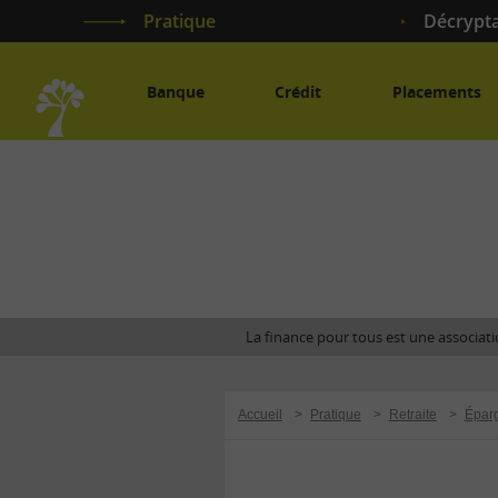
Pratique
Décrypt
Banque
Crédit
Placements
Accueil
La finance pour tous est une associatio
Accueil
>
Pratique
>
Retraite
>
Éparg