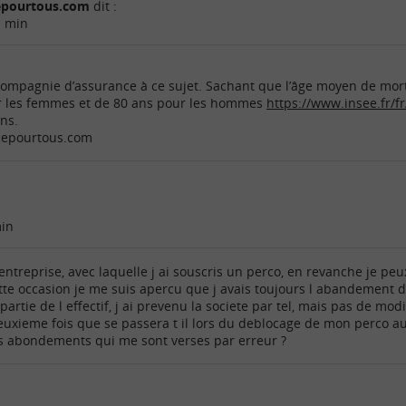
cepourtous.com
dit :
1 min
a compagnie d’assurance à ce sujet. Sachant que l’âge moyen de mort
r les femmes et de 80 ans pour les hommes
https://www.insee.fr/f
ons.
ncepourtous.com
min
l entreprise, avec laquelle j ai souscris un perco, en revanche je pe
te occasion je me suis apercu que j avais toujours l abandement de 
 partie de l effectif, j ai prevenu la societe par tel, mais pas de mo
deuxieme fois que se passera t il lors du deblocage de mon perco a
s abondements qui me sont verses par erreur ?