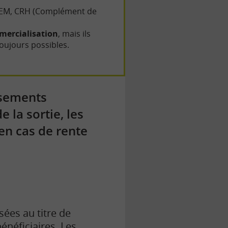
COREM, CRH (Complément de
mmercialisation
, mais ils
oujours possibles.
ersements
 la sortie, les
 en cas de rente
sées au titre de
énéficiaires. Les