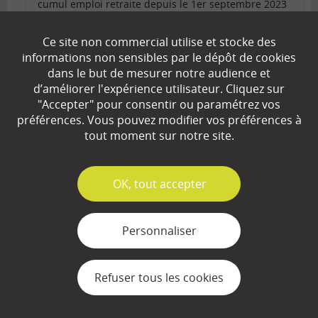
cumul emploi retraite depuis le 1er septembre 2023
:
https://www.carpimko.com/je-prepare-ma-
retraite/continuer-mon-activite-liberale-a-la-
Ce site non commercial utilise et stocke des
retraite/le-cumul-activite-retraite
informations non sensibles par le dépôt de cookies
Meilleures salutations.
L’équipe de lafinancepourtous.com
dans le but de mesurer notre audience et
d’améliorer l'expérience utilisateur. Cliquez sur
"Accepter" pour consentir ou paramétrez vos
Répondre
préférences. Vous pouvez modifier vos préférences à
Erwin
dit :
tout moment sur notre site.
6 février 2024 à 15 h 22 min
Bonjour,
✓
OK, tout accepter
Je suis en retraite au premier avril 2024 sans pouvoir
bénéficier du taux plein, et je souhaite continuer une
activité dans la réserve opérationnelle du Service de
Personnaliser
Santé des Armées, activité commencée depuis 2017
comme activité accessoire.
Devrai-je attendre 6 mois avant de continuer ?
Merci de votre réponse.
Refuser tous les cookies
Répondre