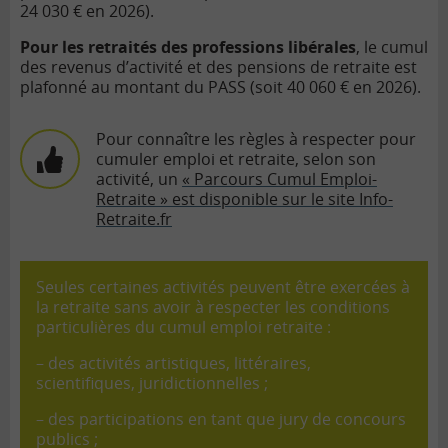
24 030 € en 2026).
Pour les retraités des professions libérales
, le cumul
des revenus d’activité et des pensions de retraite est
plafonné au montant du PASS (soit 40 060 € en 2026).
Pour connaître les règles à respecter pour
cumuler emploi et retraite, selon son
activité, un
« Parcours Cumul Emploi-
Retraite » est disponible sur le site Info-
Retraite.fr
Seules certaines activités peuvent être exercées à
la retraite sans avoir à respecter les conditions
particulières du cumul emploi retraite :
– des activités artistiques, littéraires,
scientifiques, juridictionnelles ;
– des participations en tant que jury de concours
publics ;