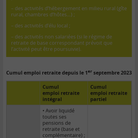
– des activités d’hébergement en milieu rural (gîte
rural, chambres d’hôtes…) ;
– des activités d’élu local ;
– des activités non salariées (si le
régime de
retraite
de base correspondant prévoit que
l’activité peut être poursuivie).
er
Cumul emploi retraite depuis le 1
septembre 2023
Cumul
Cumul
emploi retraite
emploi retraite
intégral
partiel
• Avoir liquidé
toutes ses
pensions de
retraite (base et
complémentaire) ;