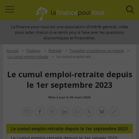
Accéder
Acc
à
à
La finance pour tous est une association d’intérêt général, créée
la
la
pour aider chacun à se sentir plus à l’aise avec les questions
navigation
rec
économiques et financières.
Accueil
>
Pratique
>
Retraite
>
Travailler et améliorer sa retraite
>
Le cumul emploi-retraite
>
Le cumul emploi-retraite depuis le 1er septembre 2023
Le cumul emploi-retraite depuis
le 1er septembre 2023
Mise à jour le 06 mars 2026
la
finance
facebook
facebook
Linkedin
Whatsapp
Twitter
bluesky
Copier
pour
messenger
le
tous
lien
Le cumul emploi-retraite depuis le 1er septembre 2023
Le cumul emploi-retraite depuis le 1er janvier 2015