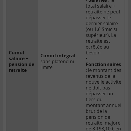
total salaire +
retraite ne peut
dépasser le
dernier salaire
(ou 1,6 Smic si
supérieur). La
retraite est
écrêtée au
Cumul
besoin
Cumul intégral
salaire
+
•
sans plafond ni
pension
de
Fonctionnaires
limite
retraite
: le montant des
revenus de la
nouvelle activité
ne doit pas
dépasser un
tiers du
montant annuel
brut de la
pension de
retraite, majoré
de 8 198,10 € en