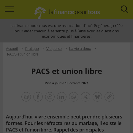
Accéder
Acc
à
à
La finance pour tous est une association d’intérêt général, créée
la
la
pour aider chacun à se sentir plus à l’aise avec les questions
navigation
rec
économiques et financières.
Accueil
>
Pratique
>
Vie perso
>
La vie à deux
>
PACS et union libre
PACS et union libre
Mise à jour le 10 octobre 2024
la
finance
facebook
facebook
Linkedin
Whatsapp
Twitter
bluesky
Copier
pour
messenger
le
tous
lien
Aujourd’hui, vivre ensemble peut prendre plusieurs
formes. Pour les réfractaires au mariage, il existe le
PACS et l’union libre. Rappel des principales