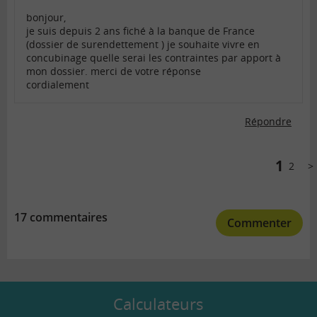
bonjour,
je suis depuis 2 ans fiché à la banque de France
(dossier de surendettement ) je souhaite vivre en
concubinage quelle serai les contraintes par apport à
mon dossier. merci de votre réponse
cordialement
Répondre
Comments
pagination
1
2
Sui
17 commentaires
Commenter
Calculateurs