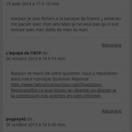
19 août 2014 à 17 h 15 min
bonjour je suis fichers a la banque de france ,j aimerais
me pacser avec mon ami.Mais je ne veux pas qu il soit
ennuie avec mes dette de mon ex mari
Répondre
L’équipe de l’IEFP
dit :
26 octobre 2012 à 13 h 51 min
Bonjour et merci de votre question, nous y répondons
dans notre rubrique Question Réponse :
http://www.lafinancepourtous.com/Questions-
Reponses/Est-ce-que-lorsqu-on-depose-un-dossier-a-
la-commission-nos-proches-en-sont-informes
Répondre
poypoy42
dit :
26 octobre 2012 à 10 h 05 min