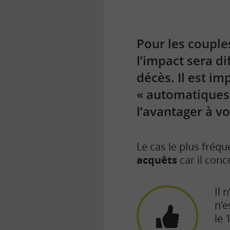
Pour les couple
l’impact sera di
décès. Il est im
« automatiques 
l’avantager à v
Le cas le plus fréqu
acquêts
car il con
Il 
n’e
le 