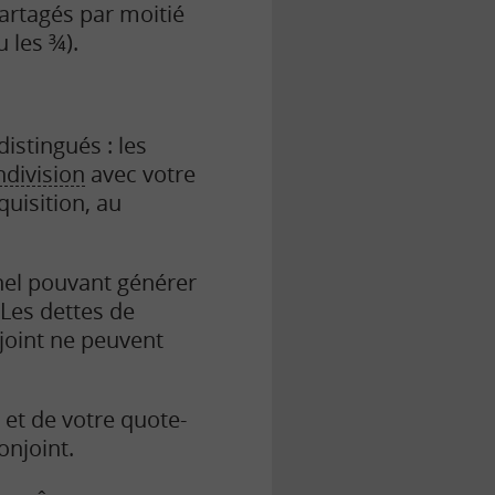
artagés par moitié
 les ¾).
istingués : les
ndivision
avec votre
quisition, au
nel pouvant générer
 Les dettes de
joint ne peuvent
et de votre quote-
onjoint.