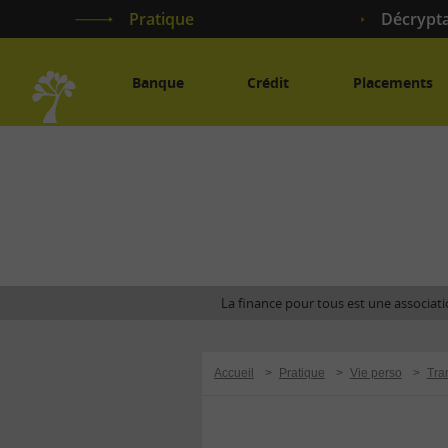
Pratique
Décrypt
Banque
Crédit
Placements
Accueil
La finance pour tous est une associatio
Accueil
>
Pratique
>
Vie perso
>
Tra