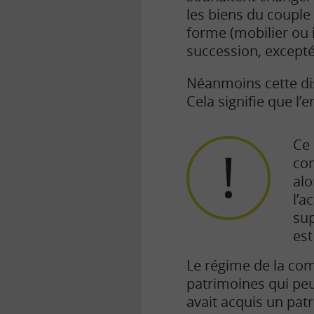
les biens du couple
forme (mobilier ou 
succession, excepté 
Néanmoins cette dis
Cela signifie que l
Ce 
com
alo
l’a
sup
est
Le régime de la c
patrimoines qui peu
avait acquis un pat