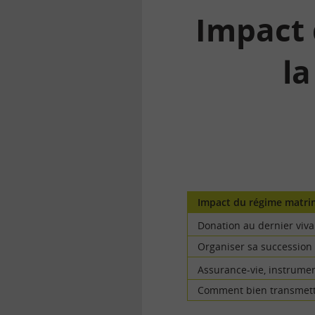
Impact 
la
la
finance
pour
tous
Impact du régime matrim
Donation au dernier viva
Organiser sa succession
Assurance-vie, instrumen
Comment bien transmettr