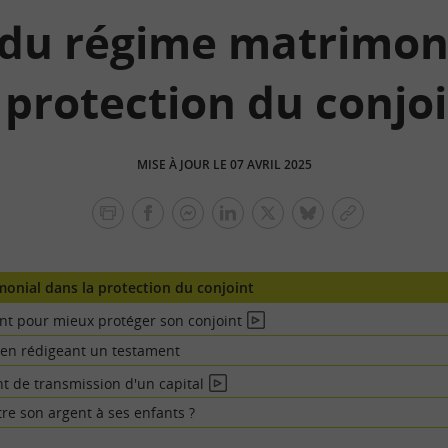
du régime matrimon
 protection du conjo
MISE À JOUR LE 07 AVRIL 2025
facebook
facebook
Linkedin
Twitter
bluesky
Copier
messenger
le
lien
onial dans la protection du conjoint
nt pour mieux protéger son conjoint
En
vidéo
 en rédigeant un testament
t de transmission d'un capital
En
vidéo
e son argent à ses enfants ?