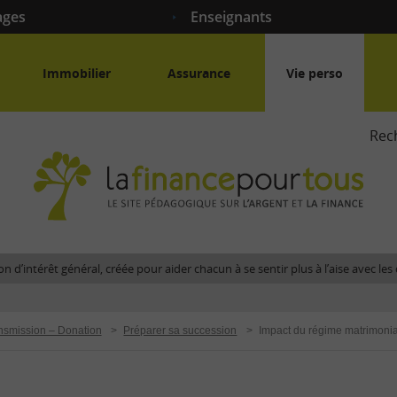
ages
Enseignants
Immobilier
Assurance
Vie perso
Rec
La
fina
pour
tous
-
Le
n d’intérêt général, créée pour aider chacun à se sentir plus à l’aise avec l
site
péda
sur
nsmission – Donation
>
Préparer sa succession
>
l'arg
et
la
fina