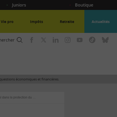
Juniors
Boutique
Vie pro
Impôts
Retraite
Actualités
hercher
nce
es questions économiques et financières.
gogique
Impact du régime matrimonial dans la protection du conjoint
ent
nce