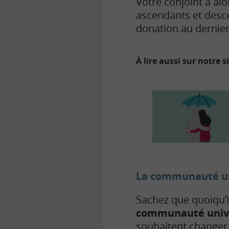
Votre conjoint a alo
ascendants et desce
donation au dernier
À lire aussi sur notre s
La communauté un
Sachez que quoiqu’il
communauté unive
souhaitent changer