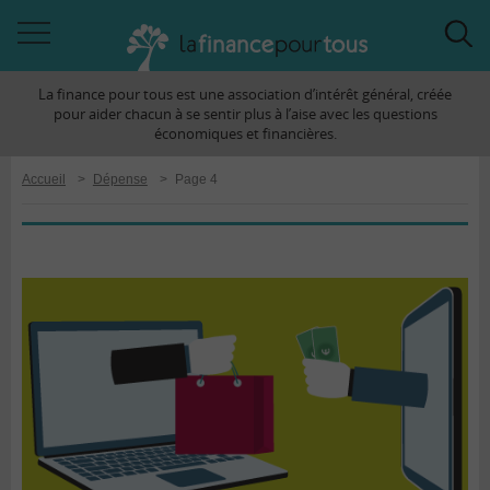
Accéder
Acc
à
à
La finance pour tous est une association d’intérêt général, créée
la
la
pour aider chacun à se sentir plus à l’aise avec les questions
navigation
rec
économiques et financières.
Accueil
>
Dépense
>
Page 4