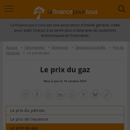
Accéder
Acc
à
à
La finance pour tous est une association d’intérêt général, créée
la
la
pour aider chacun à se sentir plus à l’aise avec les questions
navigation
rec
économiques et financières.
Accueil
>
Décryptages
>
Entreprise
>
Secteurs d’activités
>
Prix de
l’énergie
>
Le prix du gaz
Le prix du gaz
Mise à jour le 18 octobre 2024
la
finance
facebook
facebook
Linkedin
Whatsapp
Twitter
bluesky
Copier
pour
messenger
le
tous
lien
Le prix du pétrole
Le prix de l'essence
Le prix du gaz