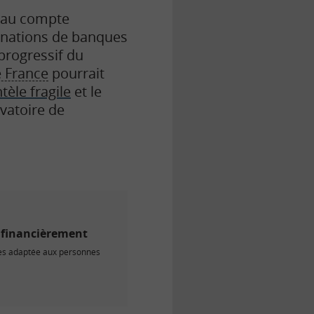
t au compte
gnations de banques
progressif du
 France
pourrait
tèle fragile
et le
rvatoire de
s financièrement
ires adaptée aux personnes