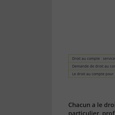
la
finance
pour
tous
Droit au compte : servic
Demande de droit au co
Le droit au compte pour 
Chacun a le dro
particulier, pr