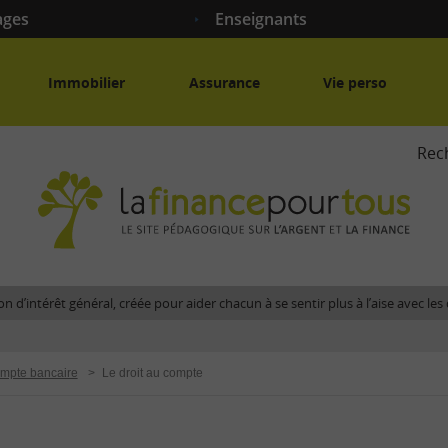
ages
Enseignants
Immobilier
Assurance
Vie perso
Rec
La
fina
pour
tous
-
Le
n d’intérêt général, créée pour aider chacun à se sentir plus à l’aise avec l
site
péda
sur
mpte bancaire
>
Le droit au compte
l'arg
et
la
fina