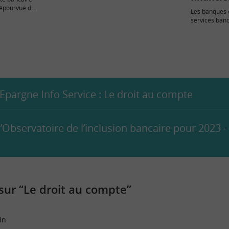
financiers de base. Ces personnes…
dépourvue de
Les banques 
services ban
situation de f
pargne Info Service : Le droit au compte
’Observatoire de l’inclusion bancaire pour 2023 
ur “Le droit au compte”
in