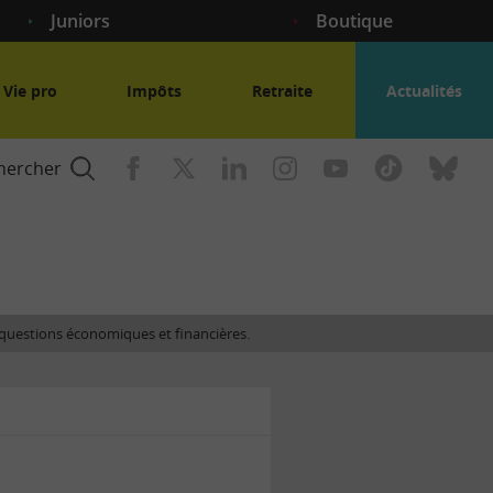
Juniors
Boutique
Vie pro
Impôts
Retraite
Actualités
hercher
nce
es questions économiques et financières.
gogique
ent
nce