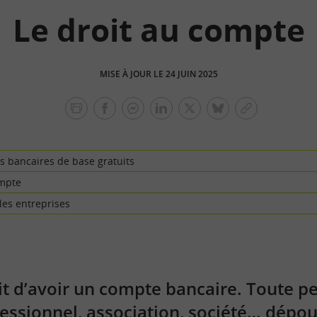
Le droit au compte
MISE À JOUR LE 24 JUIN 2025
facebook
facebook
Linkedin
Twitter
bluesky
Copier
messenger
le
lien
es bancaires de base gratuits
mpte
les entreprises
it d’avoir un compte bancaire. Toute p
ofessionnel, association, société… dép