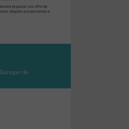
doivent proposer une offre de
caires adaptée aux personnes en
ragilité financière :…
- Banque de