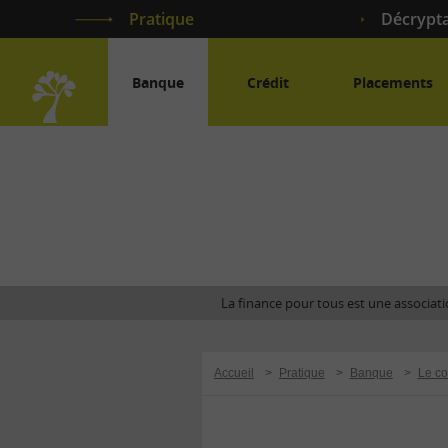
Pratique
Décrypt
Banque
Crédit
Placements
Accueil
La finance pour tous est une associatio
Accueil
>
Pratique
>
Banque
>
Le co