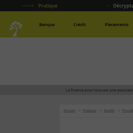
Pratique
Décrypt
Banque
Crédit
Placements
Accueil
La finance pour tous est une associatio
Accueil
>
Pratique
>
Impôts
>
Fiscali