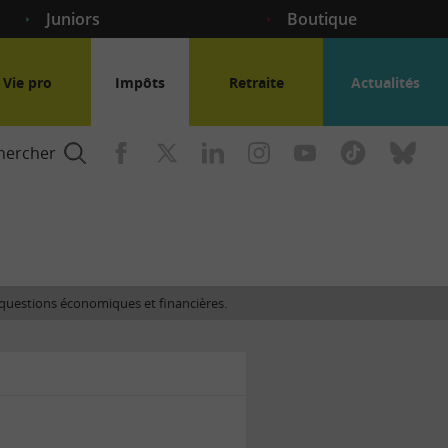
Juniors
Boutique
Vie pro
Impôts
Retraite
Actualités
hercher
nce
es questions économiques et financières.
gogique
ent
nce