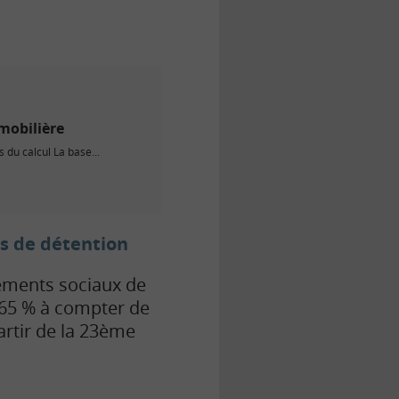
mmobilière
 du calcul La base...
s de détention
ements sociaux de
1,65 % à compter de
artir de la 23ème