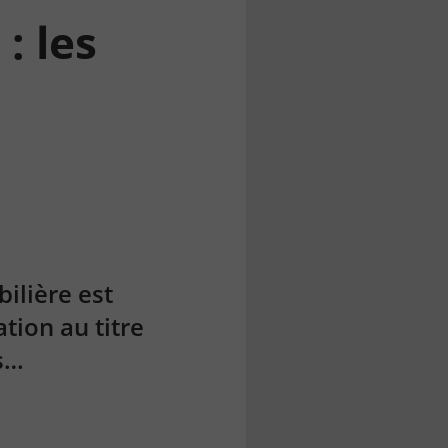
: les
ilière est
tion au titre
s…