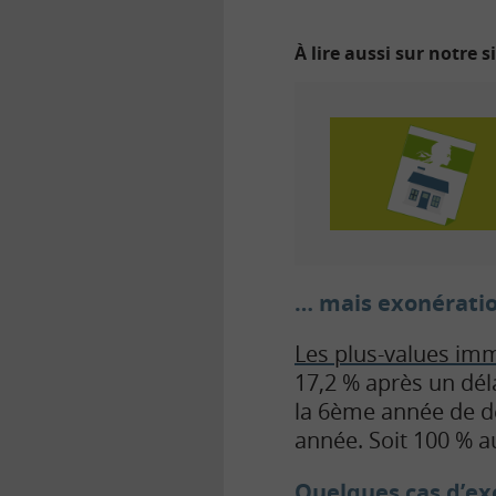
À lire aussi sur notre s
… mais exonératio
Les plus-values im
17,2 % après un dél
la 6ème année de dé
année. Soit 100 % a
Quelques cas d’ex