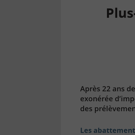
Plus
la
finance
pour
tous
Après 22 ans de
exonérée d’impôt
des prélèvement
Les abattements