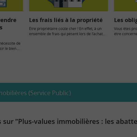
rendre
Les frais liés à la propriété
Les obli
s
Être propriétaire coûte cher ! En effet, à un
Vous êtes pro
ensemble de frais qui pèsent lors de l’achat
être concerné
du…
une déclarat
 nécessite de
ir le bien.
s…
obilières (Service Public)
sur “Plus-values immobilières : les abat