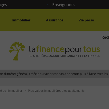
ages
Enseignants
Immobilier
Assurance
Vie perso
Rec
La
fina
pour
tous
-
Le
n d’intérêt général, créée pour aider chacun à se sentir plus à l’aise avec l
site
péda
sur
té de l’immobilier
>
Plus-values immobilières : les abattements
l'arg
et
la
fina