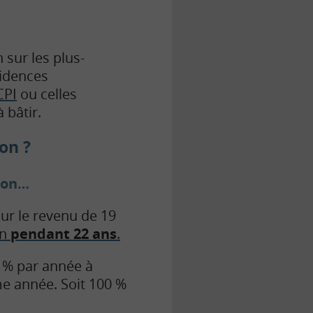
 sur les plus-
sidences
CPI
ou celles
 bâtir.
ion
?
tion…
sur le revenu de 19
en
pendant 22 ans
.
6 % par année à
e année. Soit 100 %