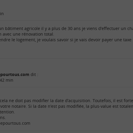
in
’un bâtiment agricole il y a plus de 30 ans je viens d’effectuer un 
n avec une rénovation total.
dre le logement, je voulais savoir si je vais devoir payer une taxe
cepourtous.com
dit :
 42 min
ela ne doit pas modifier la date d’acquisition. Toutefois, il est for
votre notaire. Si la date n’est pas modifiée, la plus-value est tot
tention.
ons.
ncepourtous.com