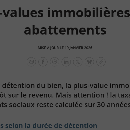
-values immobilières 
abattements
MISE À JOUR LE 19 JANVIER 2026
facebook
facebook
Linkedin
Twitter
bluesky
Copier
messenger
le
lien
 détention du bien, la plus-value immob
 sur le revenu. Mais attention ! la taxa
s sociaux reste calculée sur 30 année
 selon la durée de détention