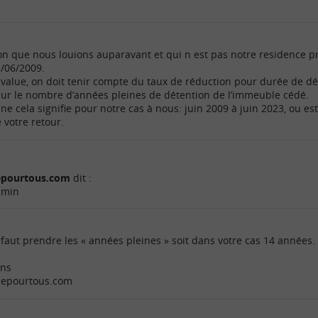
 que nous louions auparavant et qui n est pas notre residence pr
3/06/2009.
s-value, on doit tenir compte du taux de réduction pour durée de dét
 sur le nombre d’années pleines de détention de l’immeuble cédé.
e cela signifie pour notre cas à nous: juin 2009 à juin 2023, ou est
votre retour.
cepourtous.com
dit :
 min
 faut prendre les « années pleines » soit dans votre cas 14 années.
ons
ncepourtous.com