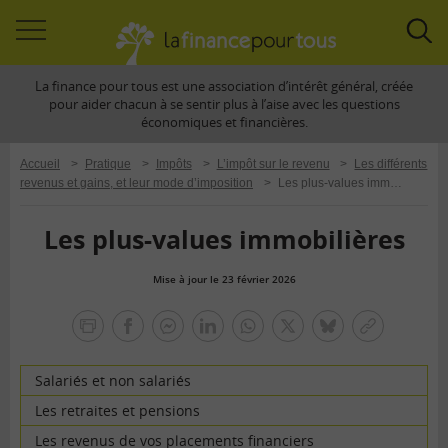
Accéder
Acc
à
à
La finance pour tous est une association d’intérêt général, créée
la
la
pour aider chacun à se sentir plus à l’aise avec les questions
navigation
rec
économiques et financières.
Accueil
>
Pratique
>
Impôts
>
L’impôt sur le revenu
>
Les différents
revenus et gains, et leur mode d’imposition
>
Les plus-values immobilières
Les plus-values immobilières
Mise à jour le 23 février 2026
la
finance
facebook
facebook
Linkedin
Whatsapp
Twitter
bluesky
Copier
pour
messenger
le
tous
lien
Salariés et non salariés
Les retraites et pensions
Les revenus de vos placements financiers