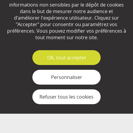
EN SAVOIR
+
informations non sensibles par le dépôt de cookies
dans le but de mesurer notre audience et
d’améliorer l'expérience utilisateur. Cliquez sur
"Accepter" pour consentir ou paramétrez vos
Qui sommes-nous ?
préférences. Vous pouvez modifier vos préférences à
Partenaires
tout moment sur notre site.
Espace Presse
✓
OK, tout accepter
Plan du site
Contact
Personnaliser
Mentions légales
Refuser tous les cookies
Gestion des cookies