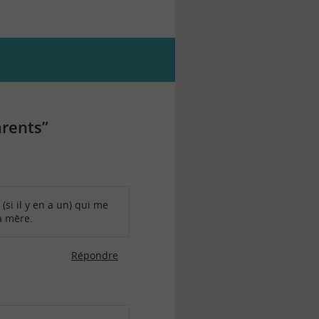
arents”
(si il y en a un) qui me
a mère.
Répondre