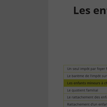
Les en
la
finance
pour
tous
Un seul impôt par foyer f
Le barème de l’impôt sur
Les enfants mineurs à c
Le quotient familial
Le rattachement des enf
Rattachement d’un enfan