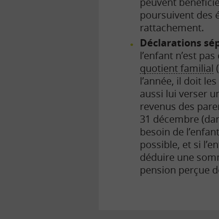
peuvent bénéficie
poursuivent des é
rattachement.
Déclarations sé
l’enfant n’est pa
quotient familial
(
l’année, il doit l
aussi lui verser u
revenus des paren
31 décembre (dans
besoin de l’enfa
possible, et si l’
déduire une somme
pension perçue do