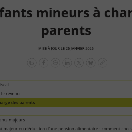
fants mineurs à cha
parents
MISE À JOUR LE 26 JANVIER 2026
facebook
facebook
Linkedin
Twitter
bluesky
Copier
messenger
le
lien
iscal
 le revenu
harge des parents
ants majeurs
t majeur ou déduction d’une pension alimentaire : comment choisi