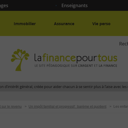
ages
Enseignants
Immobilier
Assurance
Vie perso
Rec
La
fina
pour
tous
-
Le
n d’intérêt général, créée pour aider chacun à se sentir plus à l’aise avec l
site
péda
sur
t sur le revenu
>
Un impôt familial et progressif : barème et quotient
>
Les enfa
l'arg
et
la
fina