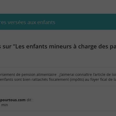
res versées aux enfants
sur “Les enfants mineurs à charge des p
rsement de pension alimentaire ..j’aimerai connaître l’article de loi 
enfants sont bien rattachés fiscalement (impôts) au foyer fical de l
cepourtous.com
dit :
5 min