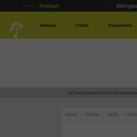
Pratique
Décrypt
Banque
Crédit
Placements
Accueil
La finance pour tous est une associatio
Accueil
>
Pratique
>
Impôts
>
L’impô