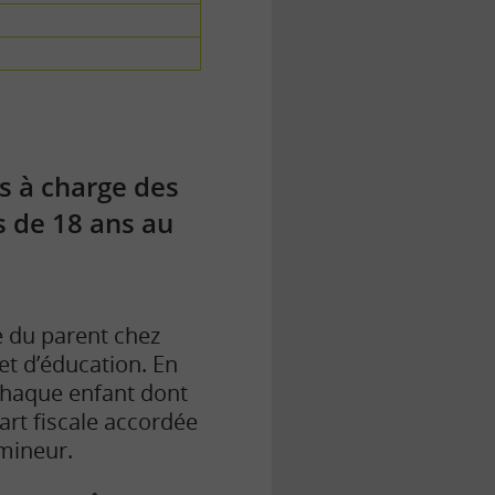
s à charge des
s de 18 ans au
e du parent chez
 et d’éducation.
En
chaque enfant dont
part fiscale accordée
 mineur.