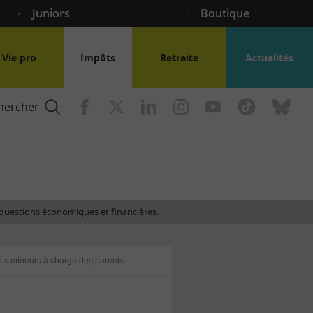
Juniors
Boutique
Vie pro
Impôts
Retraite
Actualités
hercher
nce
es questions économiques et financières.
gogique
nts mineurs à charge des parents
ent
nce