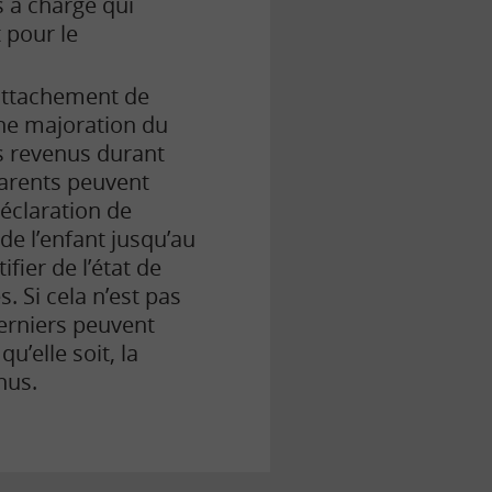
s à charge qui
 pour le
rattachement de
une majoration du
es revenus durant
 parents peuvent
déclaration de
e l’enfant jusqu’au
ifier de l’état de
és.
Si cela n’est pas
derniers peuvent
qu’elle soit, la
nus.