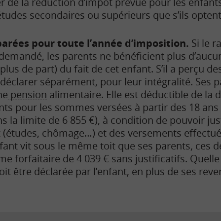
r de la réduction d’impôt prévue pour les enfant
tudes secondaires ou supérieurs que s’ils optent
parées pour toute l’année d’imposition.
Si le 
s demandé, les parents ne bénéficient plus d’auc
plus de part) du fait de cet enfant.
S’il a perçu d
es déclarer séparément, pour leur intégralité. Ses
ne
pension
alimentaire. Elle est déductible de la 
ts pour les sommes versées à partir des 18 ans d
 la limite de 6 855
€), à condition de pouvoir just
nt (études, chômage…) et des versements effectu
enfant vit sous le même toit que ses parents, ces 
 forfaitaire de 4 039 € sans justificatifs.
Quelle 
it être déclarée par l’enfant, en plus de ses reve