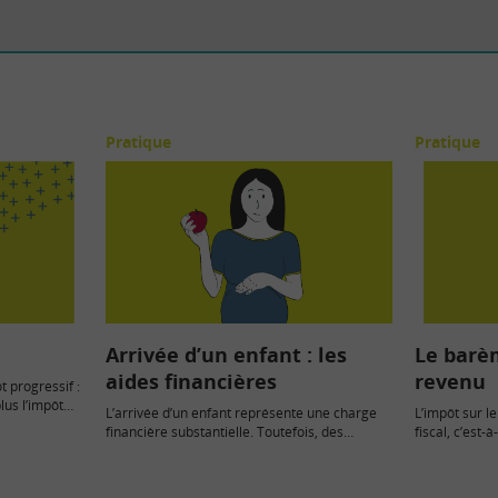
Pratique
Pratique
Arrivée d’un enfant : les
Le barèm
aides financières
revenu
t progressif :
lus l’impôt
L’arrivée d’un enfant représente une charge
L’impôt sur l
financière substantielle. Toutefois, des
fiscal, c’est
allocations, des prestations sociales et
revenus perç
familiales, des primes…