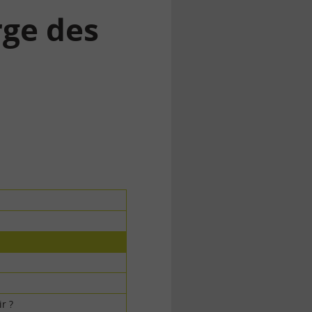
rge des
r ?