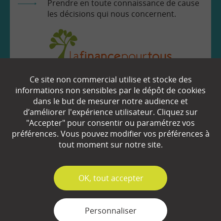
Prendre en toute connaissance de cause
les décisions qui nous concernent.
Ce site non commercial utilise et stocke des
EN SAVOIR
+
informations non sensibles par le dépôt de cookies
dans le but de mesurer notre audience et
d’améliorer l'expérience utilisateur. Cliquez sur
Qui sommes-nous ?
"Accepter" pour consentir ou paramétrez vos
préférences. Vous pouvez modifier vos préférences à
Partenaires
tout moment sur notre site.
Espace Presse
✓
OK, tout accepter
Plan du site
Contact
Personnaliser