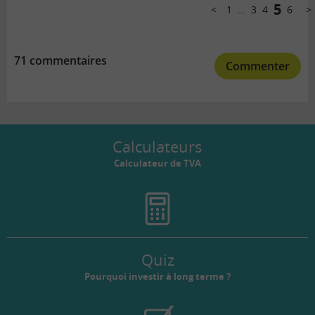
pagination
5
1
…
3
4
6
Précédent
Sui
71 commentaires
Commenter
Calculateurs
Calculateur de TVA
Quiz
Pourquoi investir à long terme ?