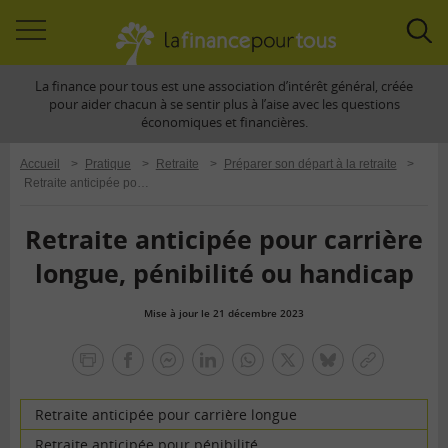
Accéder
Acc
à
à
La finance pour tous est une association d’intérêt général, créée
la
la
pour aider chacun à se sentir plus à l’aise avec les questions
navigation
rec
économiques et financières.
Accueil
>
Pratique
>
Retraite
>
Préparer son départ à la retraite
>
Retraite anticipée pour carrière longue, pénibilité ou handicap
Retraite anticipée pour carrière
longue, pénibilité ou handicap
Mise à jour le 21 décembre 2023
la
finance
facebook
facebook
Linkedin
Whatsapp
Twitter
bluesky
Copier
pour
messenger
le
tous
lien
Retraite anticipée pour carrière longue
Retraite anticipée pour pénibilité