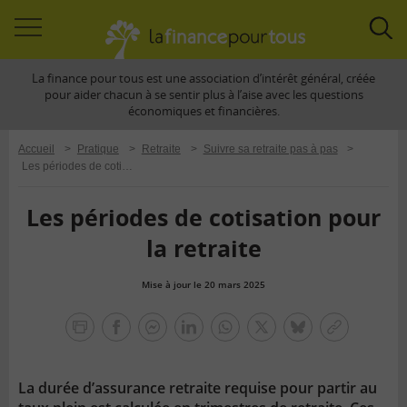
Accéder
Acc
à
à
La finance pour tous est une association d’intérêt général, créée
la
la
pour aider chacun à se sentir plus à l’aise avec les questions
navigation
rec
économiques et financières.
Accueil
>
Pratique
>
Retraite
>
Suivre sa retraite pas à pas
>
Les périodes de cotisation pour la retraite
Les périodes de cotisation pour
la retraite
Mise à jour le 20 mars 2025
la
finance
facebook
facebook
Linkedin
Whatsapp
Twitter
bluesky
Copier
pour
messenger
le
tous
lien
La durée d’assurance retraite requise pour partir au