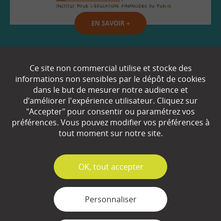
EN SAVOIR
+
Qui sommes-nous ?
Ce site non commercial utilise et stocke des
informations non sensibles par le dépôt de cookies
Partenaires
dans le but de mesurer notre audience et
d’améliorer l'expérience utilisateur. Cliquez sur
Espace Presse
"Accepter" pour consentir ou paramétrez vos
préférences. Vous pouvez modifier vos préférences à
Plan du site
tout moment sur notre site.
Contact
Mentions légales
✓
OK, tout accepter
Gestion des cookies
Personnaliser