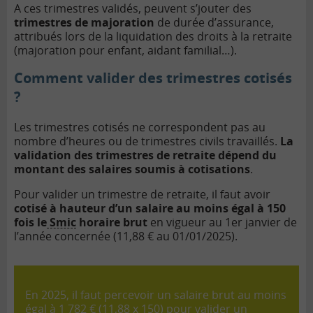
A ces trimestres validés, peuvent s’jouter des
trimestres de majoration
de durée d’assurance,
attribués lors de la liquidation des droits à la retraite
(majoration pour enfant, aidant familial…).
Comment valider des trimestres cotisés
?
Les trimestres cotisés ne correspondent pas au
nombre d’heures ou de trimestres civils travaillés.
La
validation des trimestres de retraite dépend du
montant des salaires soumis à cotisations
.
Pour valider un trimestre de retraite, il faut avoir
cotisé à hauteur d’un salaire au moins égal à 150
fois le
Smic
horaire brut
en vigueur au 1er janvier de
l’année concernée (11,88 € au 01/01/2025).
En 2025, il faut percevoir un salaire brut au moins
égal à 1 782 € (11,88 x 150) pour valider un