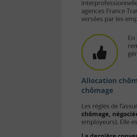
interprofessionnelle
agences France Trav
versées par les emp
En 
rem
gén
Allocation chôm
chômage
Les règles de l’ass
chômage, négociée
employeurs). Elle es
La dernière conve