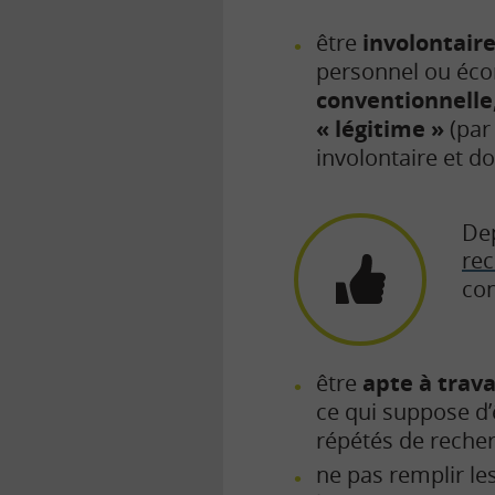
être
involontair
personnel ou éco
conventionnelle
« légitime »
(par
involontaire et d
Dep
rec
con
être
apte à trava
ce qui suppose d’ê
répétés de recher
ne pas remplir le