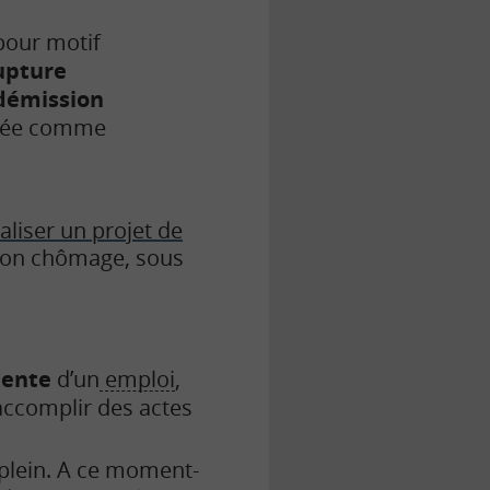
our motif
upture
démission
dérée comme
liser un projet de
tion chômage, sous
nente
d’un
emploi
,
’accomplir des actes
 plein. A ce moment-