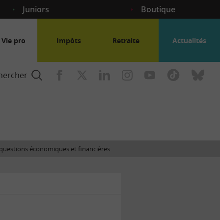
Juniors
Boutique
Vie pro
Impôts
Retraite
Actualités
hercher
nce
es questions économiques et financières.
gogique
ent
nce