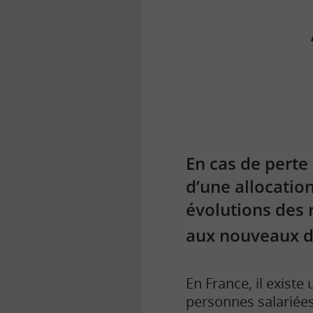
la
finance
pour
tous
En cas de perte
d’une allocatio
évolutions des 
aux nouveaux d
En France, il exist
personnes salariées