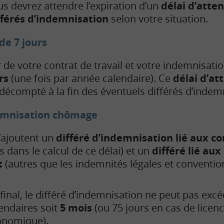
us devrez attendre l’expiration d’un
délai d’atte
fférés d’indemnisation
selon votre situation.
de 7 jours
r de votre contrat de travail et votre indemnisatio
rs
(une fois par année calendaire). Ce
délai d’at
décompté à la fin des éventuels différés d’indem
demnisation chômage
s’ajoutent un
différé d’indemnisation lié aux c
s dans le calcul de ce délai) et un
différé lié au
t
(autres que les indemnités légales et convention
final, le différé d’indemnisation ne peut pas exc
endaires soit
5 mois
(ou 75 jours en cas de licen
onomique).