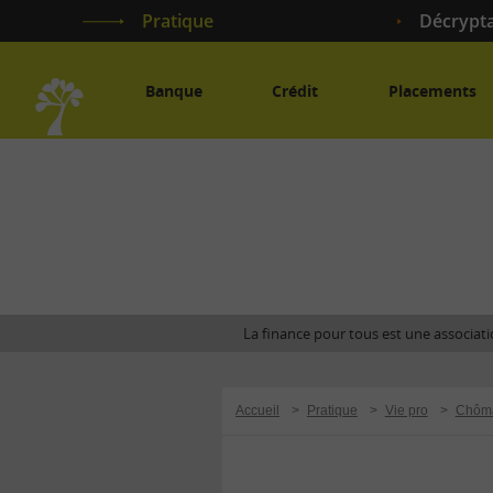
Pratique
Décrypt
Banque
Crédit
Placements
Accueil
La finance pour tous est une associatio
Accueil
>
Pratique
>
Vie pro
>
Chôm