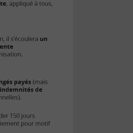
nte
, appliqué à tous,
n, il s’écoulera
un
tente
nisation.
ongés payés
(mais
x indemnités de
nelles).
éder 150 jours
ciement pour motif