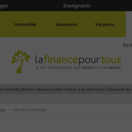
ages
Enseignants
Immobilier
Assurance
Vie perso
Rec
La
fina
pour
tous
-
Le
n d’intérêt général, créée pour aider chacun à se sentir plus à l’aise avec l
site
péda
sur
age
>
Allocations chômage
l'arg
et
la
fina