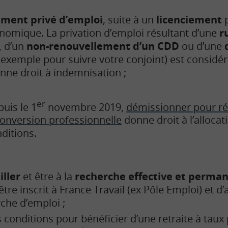
ement privé d’emploi
, suite à un
licenciement
p
nomique. La privation d’emploi résultant d’une
r
, d’un
non-renouvellement d’un CDD
ou d’une
 exemple pour suivre votre conjoint) est consi
onne droit à indemnisation ;
er
uis le 1
novembre 2019,
démissionner pour réa
onversion professionnelle
donne droit à l’alloca
ditions.
iller
et être à la
recherche effective et perma
tre inscrit à France Travail (ex Pôle Emploi) et d
che d’emploi ;
s conditions pour bénéficier d’une retraite à taux