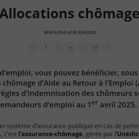
Allocations chômag
MISE À JOUR LE 26 JUIN 2025
facebook
facebook
Linkedin
Twitter
bluesky
Copier
messenger
le
lien
 d’emploi, vous pouvez bénéficier, sous
n chômage d’Aide au Retour à l’Emploi (
règles d’indemnisation des chômeurs s
er
emandeurs d’emploi au 1
avril 2025.
e un système d’assurance publique en cas de perte
, c’est
l’assurance-chômage
,
gérée par l’
Unédic