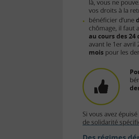
là, vous ne pouvez
vos droits à la ret
bénéficier d’une
d
chômage, il faut 
au cours des 24
avant le 1er avril 
mois
pour les d
Pou
bén
de
Si vous avez épuisé
de solidarité spécif
Des régimes dé