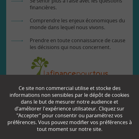
Se sentir plus à l’aise avec les questions
financières.
Comprendre les enjeux économiques du
monde dans lequel nous vivons.
Prendre en toute connaissance de cause
les décisions qui nous concernent.
Ce site non commercial utilise et stocke des
EN SAVOIR
+
informations non sensibles par le dépôt de cookies
dans le but de mesurer notre audience et
d’améliorer l'expérience utilisateur. Cliquez sur
"Accepter" pour consentir ou paramétrez vos
Qui sommes-nous ?
préférences. Vous pouvez modifier vos préférences à
Partenaires
tout moment sur notre site.