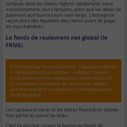
surfaces dont les clients règlent rapidement, voire
instantanément, leurs factures, alors que les délais de
paiement aux fournisseurs sont longs. L’entreprise
reçoit alors des liquidités des clients avant de payer
les marchandises.
Le fonds de roulement net global (le
FRNG)
Il s’obtient par le calcul suivant : Capitaux propres
+ dettes financières stables – emplois stables
(c’est-à-dire les immobilisations nettes de l’actif).
Il représente l’excédent de ressources stables
une fois que sont financées les immobilisations
de l’entreprise.
Les capitaux propres et les dettes financières stables
font partie du passif du bilan.
C’est lui qui doit couvrir le besoin en fonds de