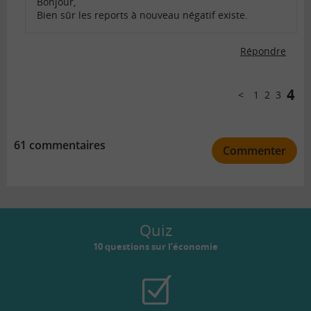
Bonjour,
Bien sûr les reports à nouveau négatif existe.
Répondre
Comments
pagination
4
1
2
3
Précédent
61 commentaires
Commenter
Quiz
10 questions sur l’économie