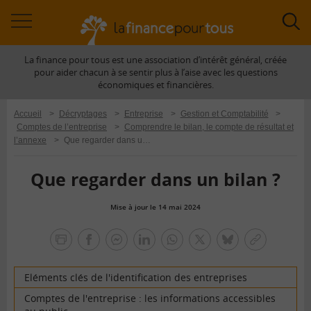
Accéder
Acc
à
à
La finance pour tous est une association d’intérêt général, créée
la
la
pour aider chacun à se sentir plus à l’aise avec les questions
navigation
rec
économiques et financières.
Accueil
>
Décryptages
>
Entreprise
>
Gestion et Comptabilité
>
Comptes de l’entreprise
>
Comprendre le bilan, le compte de résultat et
l’annexe
>
Que regarder dans un bilan ?
Que regarder dans un bilan ?
Mise à jour le 14 mai 2024
la
finance
facebook
facebook
Linkedin
Whatsapp
Twitter
bluesky
Copier
pour
messenger
le
tous
lien
Eléments clés de l'identification des entreprises
Comptes de l'entreprise : les informations accessibles