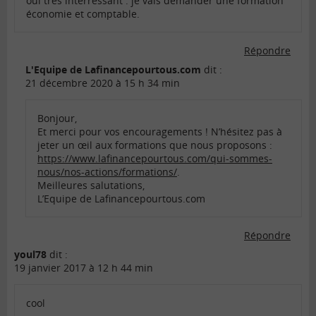
oui très interressant . je vais demander une formation
économie et comptable.
Répondre
L'Equipe de Lafinancepourtous.com
dit :
21 décembre 2020 à 15 h 34 min
Bonjour,
Et merci pour vos encouragements ! N’hésitez pas à
jeter un œil aux formations que nous proposons :
https://www.lafinancepourtous.com/qui-sommes-
nous/nos-actions/formations/
.
Meilleures salutations,
L’Equipe de Lafinancepourtous.com
Répondre
youl78
dit :
19 janvier 2017 à 12 h 44 min
cool