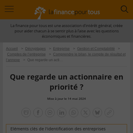
Accéder
Acc
à
à
La finance pour tous est une association d’intérêt général, créée
la
la
pour aider chacun à se sentir plus à l’aise avec les questions
navigation
rec
économiques et financières.
Accueil
>
Décryptages
>
Entreprise
>
Gestion et Comptabilité
>
Comptes de l’entreprise
>
Comprendre le bilan, le compte de résultat et
l’annexe
>
Que regarde un actionnaire en priorité ?
Que regarde un actionnaire en
priorité ?
Mise à jour le 14 mai 2024
la
finance
facebook
facebook
Linkedin
Whatsapp
Twitter
bluesky
Copier
pour
messenger
le
tous
lien
Eléments clés de l'identification des entreprises