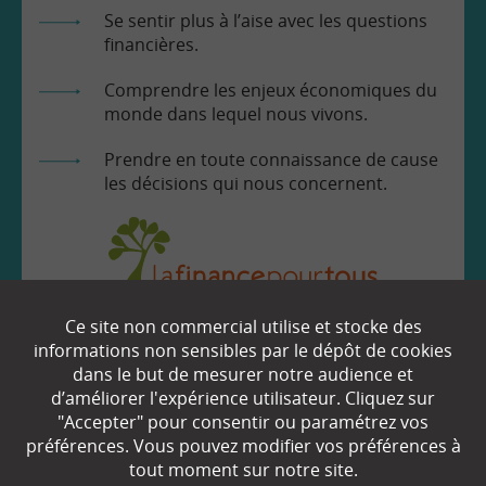
Se sentir plus à l’aise avec les questions
financières.
Comprendre les enjeux économiques du
monde dans lequel nous vivons.
Prendre en toute connaissance de cause
les décisions qui nous concernent.
Ce site non commercial utilise et stocke des
EN SAVOIR
+
informations non sensibles par le dépôt de cookies
dans le but de mesurer notre audience et
d’améliorer l'expérience utilisateur. Cliquez sur
Qui sommes-nous ?
"Accepter" pour consentir ou paramétrez vos
préférences. Vous pouvez modifier vos préférences à
Partenaires
tout moment sur notre site.