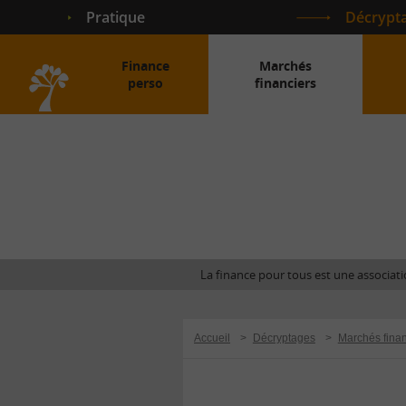
Pratique
Décrypt
Finance
Marchés
perso
financiers
Accueil
La finance pour tous est une associatio
Accueil
>
Décryptages
>
Marchés finan