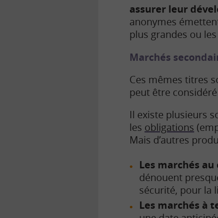
assurer leur déve
e
anonymes émettent 
plus grandes ou les 
Marchés secondai
Ces mêmes titres s
peut être considéré
Il existe plusieurs 
les
obligations
(empr
Mais d’autres produi
Les marchés au
dénouent presque s
sécurité, pour la l
Les marchés à 
une date anticipé