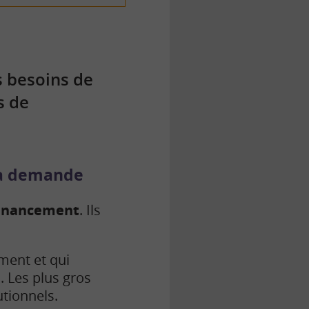
s besoins de
s de
 la demande
financement
. Ils
ment et qui
s. Les plus gros
utionnels.