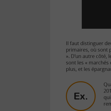
Il faut distinguer 
primaires, où sont p
». D’un autre côté, 
sont les « marchés d
plus, et les épargna
Qua
201
qui
rem