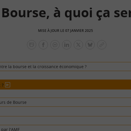
 Bourse, à quoi ça ser
MISE À JOUR LE 07 JANVIER 2025
facebook
facebook
Linkedin
Twitter
bluesky
Copier
messenger
le
lien
entre la bourse et la croissance économique ?
 ?
En
vidéo
urs de Bourse
éo
. par l'AMF