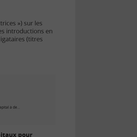
rices ») sur les
es introductions en
gataires (titres
pital à de...
pitaux pour