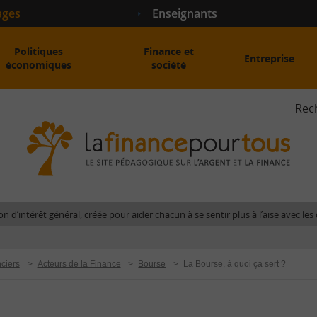
ages
Enseignants
Politiques
Finance et
Entreprise
économiques
société
Rec
La
fina
pour
tous
-
Le
n d’intérêt général, créée pour aider chacun à se sentir plus à l’aise avec l
site
péda
sur
ciers
>
Acteurs de la Finance
>
Bourse
>
La Bourse, à quoi ça sert ?
l'arg
et
la
fina