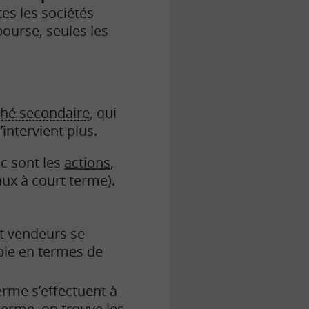
tes les sociétés
ourse, seules les
hé secondaire
, qui
intervient plus.
ic sont les
actions
,
aux à court terme).
et vendeurs se
ible en termes de
erme s’effectuent à
terme, on trouve les