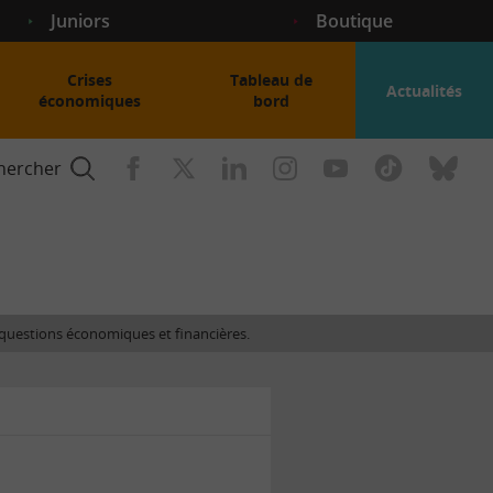
Juniors
Boutique
Crises
Tableau de
Actualités
économiques
bord
hercher
nce
es questions économiques et financières.
gogique
ent
nce