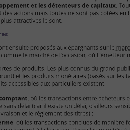
loppement et les détenteurs de capitaux
. Tou
des actions mais toutes ne sont pas cotées en b
plus attractives le sont.
res
ont ensuite proposés aux épargnants sur le
marc
 comme le marché de l’occasion, où L’émetteur n’
sortes de produits. Les plus connus du grand publ
unt) et les produits monétaires (basés sur les t
ts accessibles aux particuliers existent.
 comptant
, où les transactions entre acheteurs 
ans délai (car il existe un délai, d’ailleurs sens
ivraison et le règlement des titres) ;
terme
, où les transactions conclues de manière f
e par rapport à la livraison. Parmi les marchés à 