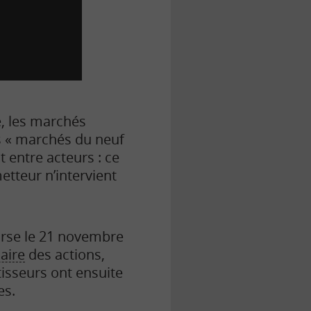
é, les marchés
les « marchés du neuf
t entre acteurs : ce
etteur n’intervient
urse le 21 novembre
aire
des actions,
tisseurs ont ensuite
es.