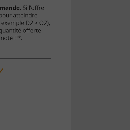
demande
. Si l’offre
pour atteindre
ar exemple D2 > O2),
quantité offerte
 noté P*.