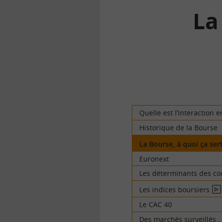
La
la
finance
pour
tous
Quelle est l’interaction 
Historique de la Bourse
La Bourse, à quoi ça sert
Euronext
Les déterminants des co
Les indices boursiers
En
vid
Le CAC 40
Des marchés surveillés..