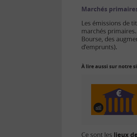
Marchés primaire
Les émissions de tit
marchés primaires.
Bourse, des augment
d’emprunts).
À lire aussi sur notre s
E
n
i
m
a
Ce sont les
lieux de
g