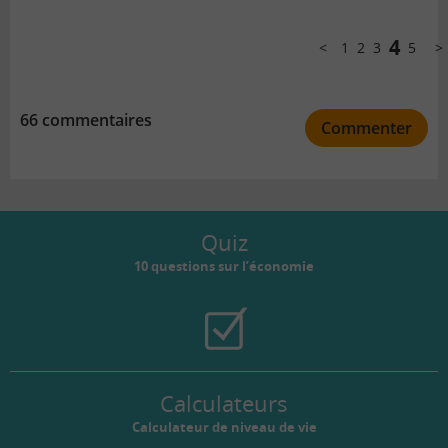
Comments
pagination
4
1
2
3
5
Précédent
Sui
66 commentaires
Commenter
Quiz
10 questions sur l’économie
Calculateurs
Calculateur de niveau de vie