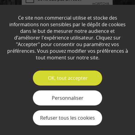
Ce site non commercial utilise et stocke des
informations non sensibles par le dépôt de cookies
dans le but de mesurer notre audience et
En complétant ce formulaire, vous acceptez que l'association IEFP,
d’améliorer l'expérience utilisateur. Cliquez sur
traite vos données personnelles à la seule fin de vous permettre de
"Accepter" pour consentir ou paramétrez vos
recevoir notre lettre d’information mensuelle. Pour en savoir plus
préférences. Vous pouvez modifier vos préférences à
sur vos droits et nos pratiques en matière de protection de vos
tout moment sur notre site.
données personnelles :
mentions légales
Adresse
email
✓
OK, tout accepter
Personnaliser
Outils
Questions / Réponses
Refuser tous les cookies