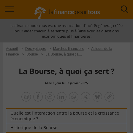
Accéder
Acc
à
à
La finance pour tous est une association d’intérêt général, créée
la
la
pour aider chacun à se sentir plus à l’aise avec les questions
navigation
rec
économiques et financières.
Accueil
>
Décryptages
>
Marchés financiers
>
Acteurs de la
Finance
>
Bourse
>
La Bourse, à quoi ça sert ?
La Bourse, à quoi ça sert ?
Mise à jour le 07 janvier 2025
la
finance
facebook
facebook
Linkedin
Whatsapp
Twitter
bluesky
Copier
pour
messenger
le
tous
lien
Quelle est l’interaction entre la bourse et la croissance
économique ?
Historique de la Bourse