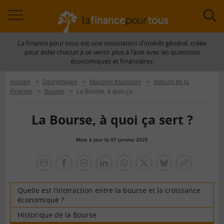
Accéder
Acc
à
à
La finance pour tous est une association d’intérêt général, créée
la
la
pour aider chacun à se sentir plus à l’aise avec les questions
navigation
rec
économiques et financières.
Accueil
>
Décryptages
>
Marchés financiers
>
Acteurs de la
Finance
>
Bourse
>
La Bourse, à quoi ça sert ?
La Bourse, à quoi ça sert ?
Mise à jour le 07 janvier 2025
la
finance
facebook
facebook
Linkedin
Whatsapp
Twitter
bluesky
Copier
pour
messenger
le
tous
lien
Quelle est l’interaction entre la bourse et la croissance
économique ?
Historique de la Bourse