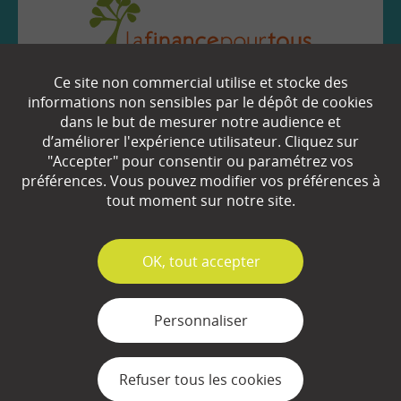
Ce site non commercial utilise et stocke des
EN SAVOIR
+
informations non sensibles par le dépôt de cookies
dans le but de mesurer notre audience et
d’améliorer l'expérience utilisateur. Cliquez sur
"Accepter" pour consentir ou paramétrez vos
Qui sommes-nous ?
préférences. Vous pouvez modifier vos préférences à
Partenaires
tout moment sur notre site.
Espace Presse
✓
OK, tout accepter
Plan du site
Contact
Personnaliser
Mentions légales
Refuser tous les cookies
Gestion des cookies