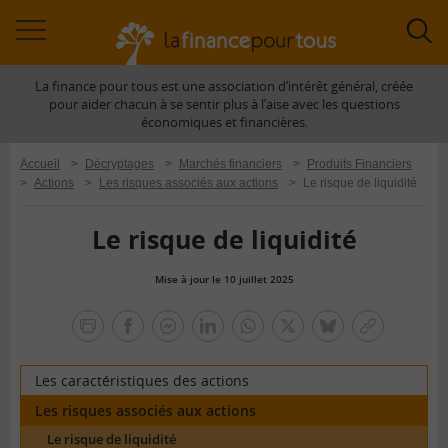
Accéder
Acc
à
à
La finance pour tous est une association d’intérêt général, créée
la
la
pour aider chacun à se sentir plus à l’aise avec les questions
navigation
rec
économiques et financières.
Accueil
>
Décryptages
>
Marchés financiers
>
Produits Financiers
>
Actions
>
Les risques associés aux actions
>
Le risque de liquidité
Le risque de liquidité
Mise à jour le 10 juillet 2025
la
finance
facebook
facebook
Linkedin
Whatsapp
Twitter
bluesky
Copier
pour
messenger
le
tous
lien
Les caractéristiques des actions
Les risques associés aux actions
Le risque de liquidité