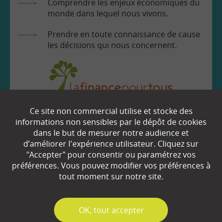
Comprendre les enjeux économiques du
monde dans lequel nous vivons.
Prendre en toute connaissance de cause
les décisions qui nous concernent.
Ce site non commercial utilise et stocke des
EN SAVOIR
+
informations non sensibles par le dépôt de cookies
dans le but de mesurer notre audience et
d’améliorer l'expérience utilisateur. Cliquez sur
Qui sommes-nous ?
"Accepter" pour consentir ou paramétrez vos
préférences. Vous pouvez modifier vos préférences à
Partenaires
tout moment sur notre site.
Espace Presse
✓
OK, tout accepter
Plan du site