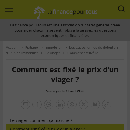
Accéder
Acc
à
à
La finance pour tous est une association d’intérêt général, créée
la
la
pour aider chacun à se sentir plus à l’aise avec les questions
navigation
rec
économiques et financières.
Accueil
>
Pratique
>
Immobilier
>
Les autres formes de détention
d’un bien immobilier
>
Le viager
>
Comment est fixé le prix d’un viager ?
Comment est fixé le prix d’un
viager ?
Mise à jour le 17 avril 2026
la
finance
facebook
facebook
Linkedin
Whatsapp
Twitter
bluesky
Copier
pour
messenger
le
tous
lien
Le viager, comment ça marche ?
Comment est fixé le prix d'un viager ?