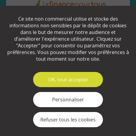
Ce site non commercial utilise et stocke des
EN SAVOIR
+
informations non sensibles par le dépôt de cookies
dans le but de mesurer notre audience et
d’améliorer l'expérience utilisateur. Cliquez sur
Qui sommes-nous ?
"Accepter" pour consentir ou paramétrez vos
préférences. Vous pouvez modifier vos préférences à
Partenaires
tout moment sur notre site.
Espace Presse
✓
OK, tout accepter
Plan du site
Contact
Personnaliser
Mentions légales
Refuser tous les cookies
Gestion des cookies