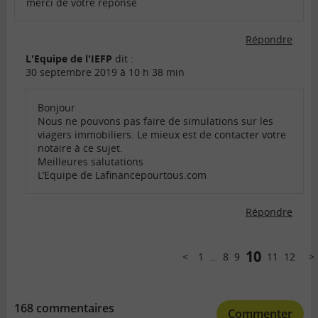
merci de votre reponse
Répondre
L'Equipe de l'IEFP
dit :
30 septembre 2019 à 10 h 38 min
Bonjour
Nous ne pouvons pas faire de simulations sur les
viagers immobiliers. Le mieux est de contacter votre
notaire à ce sujet.
Meilleures salutations
L’Equipe de Lafinancepourtous.com
Répondre
Comments
pagination
10
1
…
8
9
11
12
Précédent
Sui
168 commentaires
Commenter