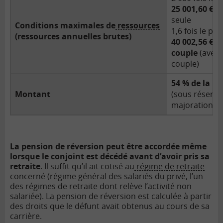
25 001,60 €/
seule
Conditions maximales de
ressources
1,6 fois le pla
(ressources annuelles brutes)
40 002,56 €/
couple
(avec 
couple)
54 % de la pe
Montant
(sous réserve
majorations).
La pension de réversion peut être accordée même
lorsque le conjoint est décédé avant d’avoir pris sa
retraite
. Il suffit qu’il ait cotisé au
régime de retraite
concerné (régime général des salariés du privé, l’un
des régimes de retraite dont relève l’activité non
salariée). La pension de réversion est calculée à partir
des droits que le défunt avait obtenus au cours de sa
carrière.