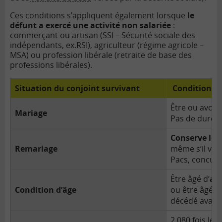
Ces conditions s’appliquent également lorsque
le
défunt a exercé une activité non salariée
:
commerçant ou artisan (SSI – Sécurité sociale des
indépendants, ex.RSI), agriculteur (régime agricole –
MSA) ou profession libérale (retraite de base des
professions libérales).
Situation du conjoint survivant
Conditions d
Être ou avoir
Mariage
Pas de durée
Conserve les 
Remariage
même s’il vit
Pacs, concub
Être âgé d’
au
Condition d’âge
ou être âgé d’
décédé avant
2 080 fois le
S