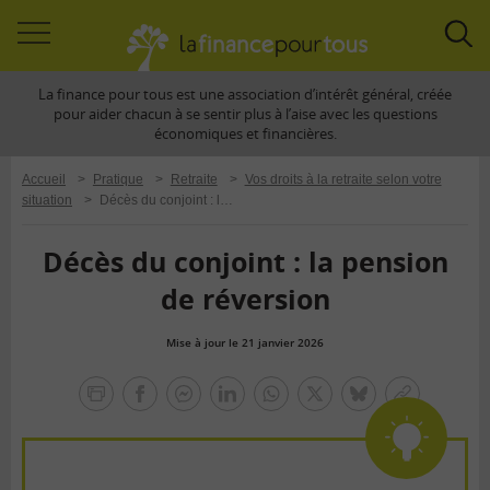
Accéder
Acc
à
à
La finance pour tous est une association d’intérêt général, créée
la
la
pour aider chacun à se sentir plus à l’aise avec les questions
navigation
rec
économiques et financières.
Accueil
>
Pratique
>
Retraite
>
Vos droits à la retraite selon votre
situation
>
Décès du conjoint : la pension de réversion
Décès du conjoint : la pension
de réversion
Mise à jour le 21 janvier 2026
la
finance
facebook
facebook
Linkedin
Whatsapp
Twitter
bluesky
Copier
pour
messenger
le
tous
lien