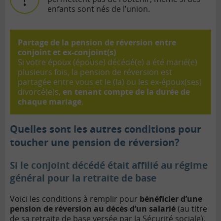
enfants sont nés de l’union.
Partage de la pension de réversion entre
conjoint et ex-conjoint(s)
Si votre époux (épouse) décédé(e) a été marié(e)
plusieurs fois, la pension de réversion est
partagée entre vous et le (la) ou les ex-époux(ses)
divorcé(e)s,
en tenant compte de la durée de
chaque mariage
.
Quelles sont les autres conditions pour
toucher une pension de réversion?
Si le conjoint décédé était affilié au régime
général pour la retraite de base
Voici les conditions à remplir pour
bénéficier d’une
pension de réversion au décès d’un salarié
(au titre
de sa
retraite de base
versée par la Sécurité sociale).