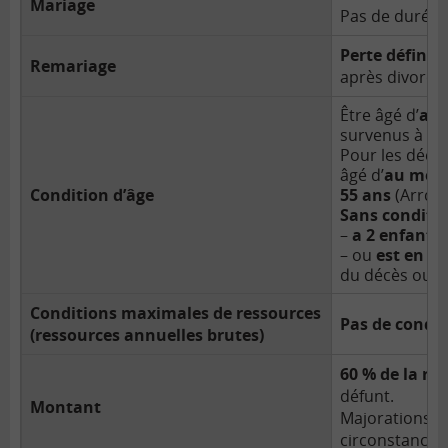
Mariage
Pas de durée 
Perte définiti
Remariage
après divorce
Être âgé d’
au 
survenus à co
Pour les décès
âgé d’
au moin
Condition d’âge
55 ans
(Arrco)
Sans condition
–
a 2 enfants
– ou
est en si
du décès ou u
Conditions maximales de ressources
Pas de condit
(ressources annuelles brutes)
60 % de la re
défunt.
Montant
Majorations e
circonstances