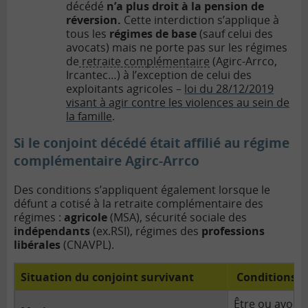
décédé
n’a plus droit à la pension de
réversion.
Cette interdiction s’applique à
tous les
régimes de base
(sauf celui des
avocats) mais ne porte pas sur les régimes
de
retraite complémentaire
(Agirc-Arrco,
Ircantec…) à l’exception de celui des
exploitants agricoles –
loi du 28/12/2019
visant à agir contre les violences au sein de
la famille
.
Si le conjoint décédé était affilié au régime
complémentaire Agirc-Arrco
Des conditions s’appliquent également lorsque le
défunt a cotisé à la retraite complémentaire des
régimes :
agricole
(MSA), sécurité sociale des
indépendants
(ex.RSI), régimes des
professions
libérales
(CNAVPL).
Situation du conjoint survivant
Conditions d
Être ou avoir 