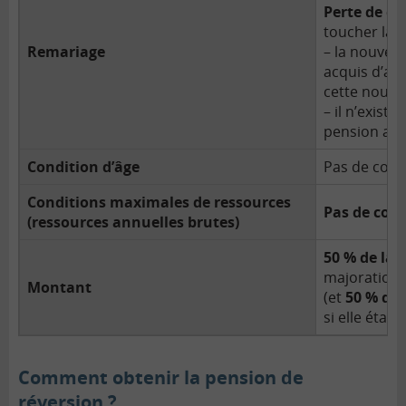
Perte de dro
toucher la p
Remariage
– la nouvell
acquis d’aut
cette nouvel
– il n’existe
pension au 
Condition d’âge
Pas de cond
Conditions maximales de ressources
Pas de cond
(ressources annuelles brutes)
50 % de la 
majorations
Montant
(et
50 % de 
si elle étai
Comment obtenir la pension de
réversion ?