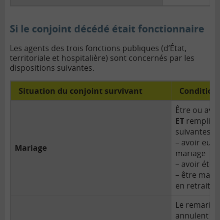
Si le conjoint décédé était fonctionnaire
Les agents des trois fonctions publiques (d’État,
territoriale et hospitalière) sont concernés par les
dispositions suivantes.
Situation du conjoint survivant
Conditions
Être ou avoi
ET
remplir a
suivantes :
– avoir eu u
Mariage
mariage ave
– avoir été
– être mari
en retraite 
Le remariag
annulent le 