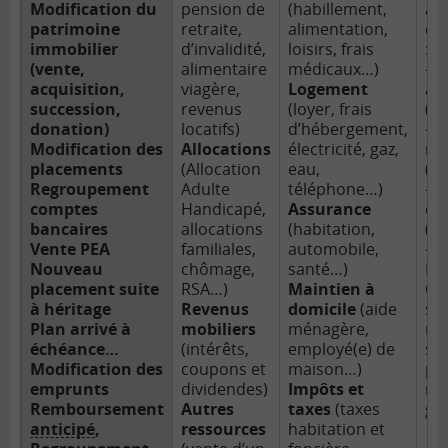
Modification du
pension
de
(habillement,
an
patrimoine
retraite,
alimentation,
et 
immobilier
d’invalidité,
loisirs, frais
:
(vente,
alimentaire
médicaux…)
– 
acquisition,
viagère,
Logement
an
succession,
revenus
(loyer, frais
(*)
donation)
locatifs)
d’hébergement,
– T
Modification des
Allocations
électricité, gaz,
re
placements
(Allocation
eau,
(A)
Regroupement
Adulte
téléphone…)
– T
comptes
Handicapé,
Assurance
dé
bancaires
allocations
(habitation,
(B)
Vente PEA
familiales,
automobile,
– S
Nouveau
chômage,
santé…)
B)
placement suite
RSA…)
Maintien à
Ce
à héritage
Revenus
domicile
(aide
ser
Plan arrivé à
mobiliers
ménagère,
re
échéance…
(intérêts,
employé(e) de
sur
Modification des
coupons et
maison…)
pr
emprunts
dividendes)
Impôts et
ra
Remboursement
Autres
taxes
(taxes
ge
anticipé
,
ressources
habitation et