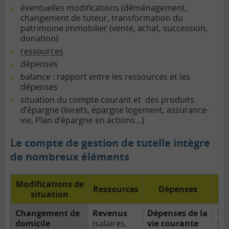
éventuelles modifications (déménagement,
changement de tuteur, transformation du
patrimoine immobilier (vente, achat, succession,
donation)
ressources
dépenses
balance : rapport entre les ressources et les
dépenses
situation du compte courant et des produits
d’épargne (livrets, épargne logement, assurance-
vie, Plan d’épargne en actions…)
Le compte de gestion de tutelle intègre
de nombreux éléments
Modifications de
B
Ressources
Dépenses
situation
de
Changement de
Revenus
Dépenses de la
Pr
domicile
(salaires
,
vie courante
so