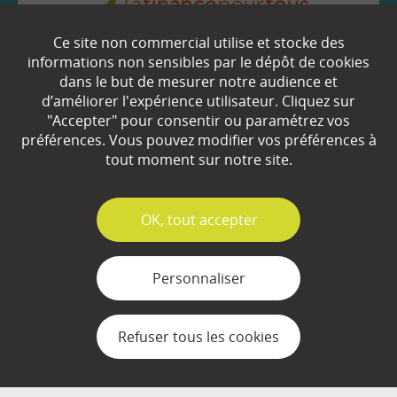
Ce site non commercial utilise et stocke des
EN SAVOIR
+
informations non sensibles par le dépôt de cookies
dans le but de mesurer notre audience et
d’améliorer l'expérience utilisateur. Cliquez sur
"Accepter" pour consentir ou paramétrez vos
Qui sommes-nous ?
préférences. Vous pouvez modifier vos préférences à
tout moment sur notre site.
Partenaires
Espace Presse
✓
OK, tout accepter
Plan du site
Contact
Personnaliser
Mentions légales
Refuser tous les cookies
Gestion des cookies