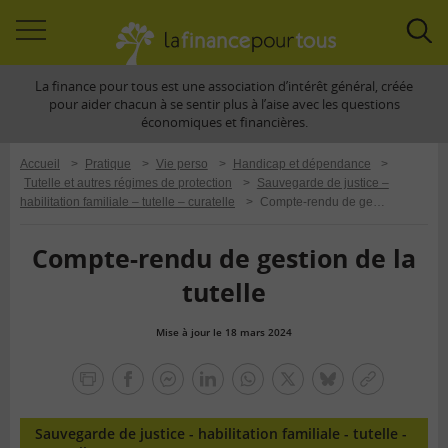
Accéder
Acc
à
à
La finance pour tous est une association d’intérêt général, créée
la
la
pour aider chacun à se sentir plus à l’aise avec les questions
navigation
rec
économiques et financières.
Accueil
>
Pratique
>
Vie perso
>
Handicap et dépendance
>
Tutelle et autres régimes de protection
>
Sauvegarde de justice –
habilitation familiale – tutelle – curatelle
>
Compte-rendu de gestion de la tutelle
Compte-rendu de gestion de la
tutelle
Mise à jour le 18 mars 2024
la
finance
facebook
facebook
Linkedin
Whatsapp
Twitter
bluesky
Copier
pour
messenger
le
tous
lien
Sauvegarde de justice - habilitation familiale - tutelle -