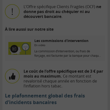
L’Offre spécifique Clients Fragiles (OCF)
ne
donne pas droit au chéquier ni au
découvert bancaire
.
À lire aussi sur notre site
Les commissions d’intervention
En vidéo
E
La commission d’intervention, ou frais de
n
forçage, est facturée par la banque pour chaque
v
opération...
i
d
Le coût de l’offre spécifique est de 3 € par
é
mois au maximum.
Ce montant est
o
revalorisé chaque année en fonction de
l’inflation hors tabac.
Le plafonnement global des frais
d’incidents bancaires