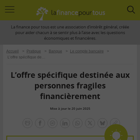
Accéder
Acc
à
à
La finance pour tous est une association d’intérêt général, créée
la
la
pour aider chacun à se sentir plus à l’aise avec les questions
navigation
rec
économiques et financières.
Accueil
>
Pratique
>
Banque
>
Le compte bancaire
>
L’offre spécifique destinée aux personnes fragiles financièrement
L’offre spécifique destinée aux
personnes fragiles
financièrement
Mise à jour le 20 juin 2025
la
finance
facebook
facebook
Linkedin
Whatsapp
Twitter
bluesky
Copier
pour
messenger
le
tous
lien