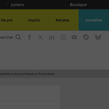
Juniors
Boutique
Vie pro
Impôts
Retraite
Actualités
hercher
nce
es questions économiques et financières.
gogique
ent
nce