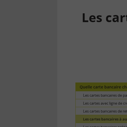
Les car
la
finance
pour
tous
Quelle carte bancaire cho
Les cartes bancaires de p
Les cartes avec ligne de cr
Les cartes bancaires de ret
Les cartes bancaires à a