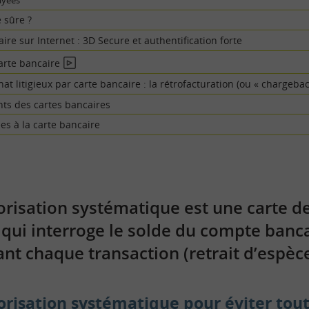
ayées
e sûre ?
re sur Internet : 3D Secure et authentification forte
carte bancaire
En
vidéo
 litigieux par carte bancaire : la rétrofacturation (ou « chargebac
ts des cartes bancaires
es à la carte bancaire
orisation systématique est une carte d
qui interroge le solde du compte banca
ant chaque transaction (retrait d’espèc
orisation systématique pour éviter to