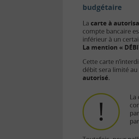
budgétaire
La
carte à autoris
compte bancaire est
inférieur à un certa
La mention « DÉBIT
Cette carte n’inter
débit sera limité au
autorisé
.
La 
com
par
pa