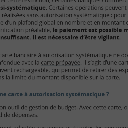
lier cette restriction, certaines banques commerc
asi-systématique
. Certaines opérations peuvent
 réalisées sans autorisation systématique : pou
dre d’un plafond global en nombre et en montant 
rification préalable,
le paiement est possible m
nsuffisant. Il est nécessaire d’être vigilant.
carte bancaire à autorisation systématique ne do
nfondue avec la
carte prépayée
. Il s’agit d’une c
vent rechargeable, qui permet de retirer des es
s la limite du montant disponible sur la carte.
ne carte à autorisation systématique ?
on outil de gestion de budget. Avec cette carte, 
d de dépenses.
rement adaptée aux jeunes et à toutes les personn