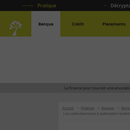
Pratique
Décrypt
Banque
Crédit
Placements
Accueil
La finance pour tous est une associatio
Accueil
>
Pratique
>
Banque
>
Moye
Les cartes bancaires à autorisation systé