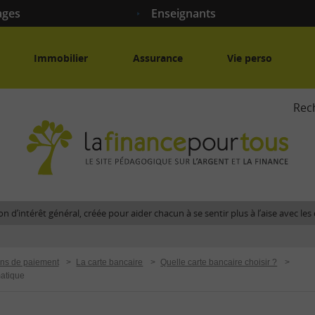
ages
Enseignants
Immobilier
Assurance
Vie perso
Rec
La
fina
pour
tous
-
Le
n d’intérêt général, créée pour aider chacun à se sentir plus à l’aise avec l
site
péda
sur
ns de paiement
>
La carte bancaire
>
Quelle carte bancaire choisir ?
>
l'arg
matique
et
la
fina