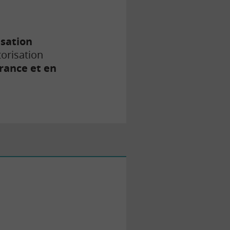
isation
torisation
France et en