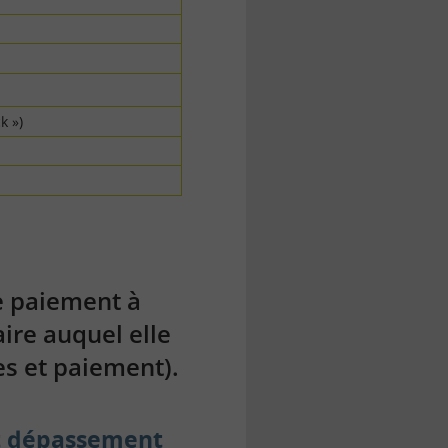
k »)
e paiement à
ire auquel elle
es et paiement).
ut dépassement