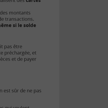
ialisent des
cartes
r des montants
de transactions.
ême si le solde
it pas être
arte préchargée, et
pèces et de payer
on est sûr de ne pas
es qui veulent