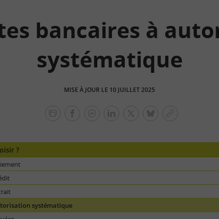
tes bancaires à auto
systématique
MISE À JOUR LE 10 JUILLET 2025
facebook
facebook
Linkedin
Twitter
bluesky
Copier
messenger
le
lien
isir ?
aiement
édit
rait
utorisation systématique