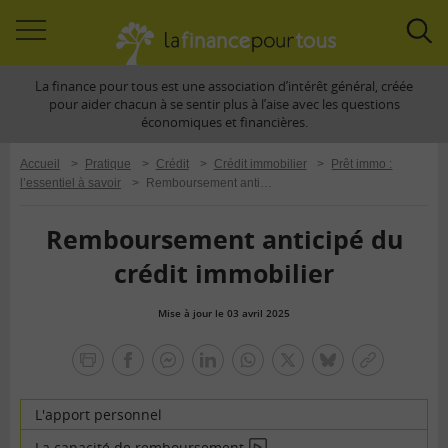
Accéder
Acc
à
à
La finance pour tous est une association d’intérêt général, créée
la
la
pour aider chacun à se sentir plus à l’aise avec les questions
navigation
rec
économiques et financières.
Accueil
>
Pratique
>
Crédit
>
Crédit immobilier
>
Prêt immo :
l’essentiel à savoir
>
Remboursement anticipé du crédit immobilier
Remboursement anticipé du
crédit immobilier
Mise à jour le 03 avril 2025
la
finance
facebook
facebook
Linkedin
Whatsapp
Twitter
bluesky
Copier
pour
messenger
le
tous
lien
L'apport personnel
La capacité de remboursement