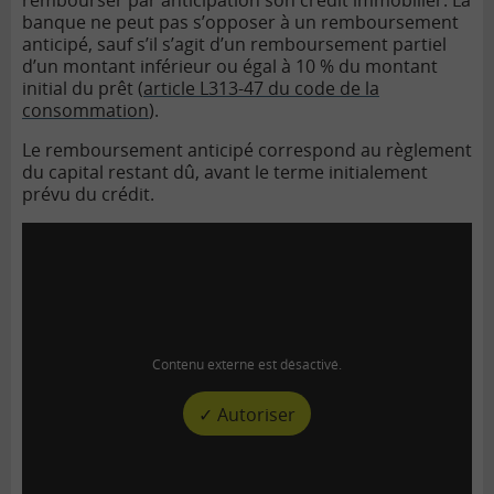
banque ne peut pas s’opposer à un
remboursement
anticipé
, sauf s’il s’agit d’un remboursement partiel
d’un montant inférieur ou égal à 10 % du montant
initial du prêt (
article L313-47 du code de la
consommation
).
Le remboursement anticipé correspond au règlement
du capital restant dû, avant le terme initialement
prévu du crédit.
Contenu externe est désactivé.
✓ Autoriser