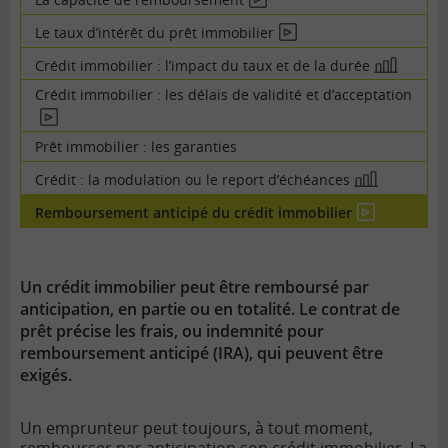
En
vidéo
Le taux d’intérêt du prêt immobilier
En
vidéo
Crédit immobilier : l’impact du taux et de la durée
En
image
Crédit immobilier : les délais de validité et d’acceptation
En
vidéo
Prêt immobilier : les garanties
Crédit : la modulation ou le report d’échéances
En
image
Remboursement anticipé du crédit immobilier
En
vidéo
Un crédit immobilier peut être remboursé par
anticipation, en partie ou en totalité. Le contrat de
prêt précise les frais, ou indemnité pour
remboursement anticipé (IRA), qui peuvent être
exigés.
Un emprunteur peut toujours, à tout moment,
rembourser par anticipation son crédit immobilier. La