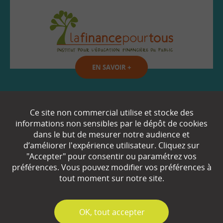
EN SAVOIR
+
Qui sommes-nous ?
Ce site non commercial utilise et stocke des
informations non sensibles par le dépôt de cookies
Partenaires
dans le but de mesurer notre audience et
d’améliorer l'expérience utilisateur. Cliquez sur
Espace Presse
"Accepter" pour consentir ou paramétrez vos
préférences. Vous pouvez modifier vos préférences à
Plan du site
tout moment sur notre site.
Contact
Mentions légales
✓
OK, tout accepter