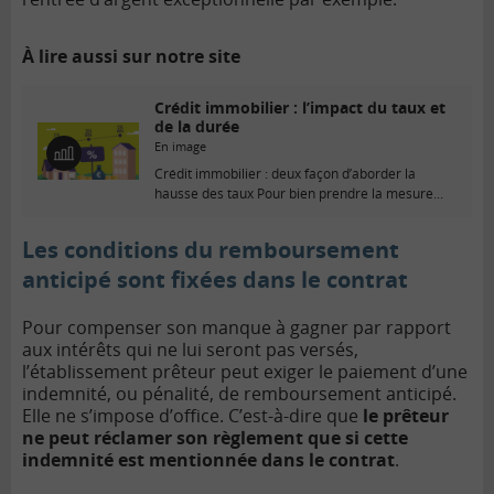
À lire aussi sur notre site
Crédit immobilier : l’impact du taux et
de la durée
En image
E
Crédit immobilier : deux façon d’aborder la
n
hausse des taux Pour bien prendre la mesure...
i
m
a
Les conditions du remboursement
g
anticipé sont fixées dans le contrat
e
Pour compenser son manque à gagner par rapport
aux intérêts qui ne lui seront pas versés,
l’établissement prêteur peut exiger le paiement d’une
indemnité, ou pénalité, de remboursement anticipé.
Elle ne s’impose d’office. C’est-à-dire que
le prêteur
ne peut réclamer son règlement que si cette
indemnité est mentionnée dans le contrat
.