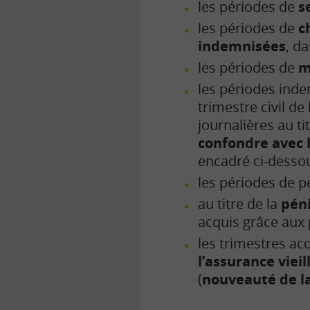
les périodes de
s
les périodes de
c
indemnisées
, da
les périodes de
m
les périodes inde
trimestre civil d
journalières au ti
confondre avec 
encadré ci-dessou
les périodes de 
au titre de la
péni
acquis grâce aux
les trimestres acqu
l’assurance viei
(
nouveauté de l