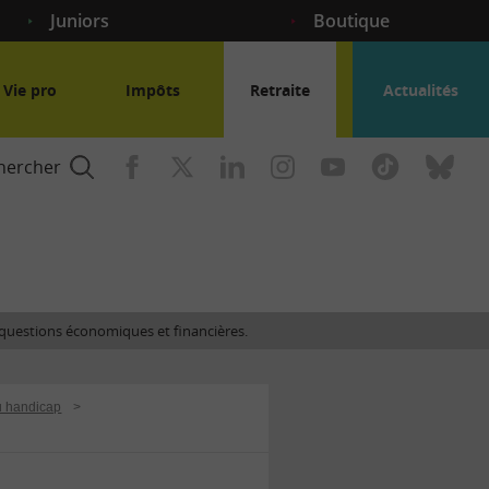
Juniors
Boutique
Vie pro
Impôts
Retraite
Actualités
hercher
nce
es questions économiques et financières.
gogique
ou handicap
>
ent
nce