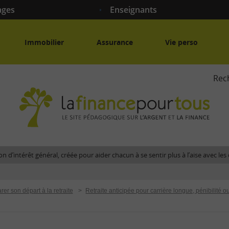
ages
Enseignants
Immobilier
Assurance
Vie perso
Rec
La
fina
pour
tous
-
Le
n d’intérêt général, créée pour aider chacun à se sentir plus à l’aise avec l
site
péda
sur
rer son départ à la retraite
>
Retraite anticipée pour carrière longue, pénibilité 
l'arg
et
la
fina