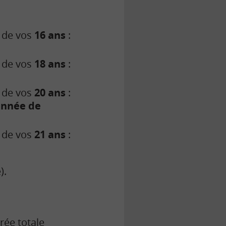
e de vos
16 ans
:
e de vos
18 ans
:
e de vos
20 ans
:
 année de
e de vos
21 ans
:
).
urée totale