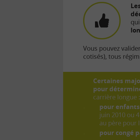
Les
dé
qu
lo
Vous pouvez valide
cotisés), tous régi
Certaines majo
pour détermine
carrière longue :
pour enfants
juin 2010 ou 4
au père pour l
pour congé p