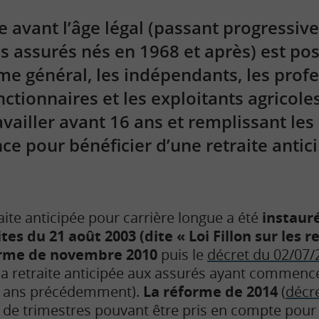
te avant l’âge légal (passant progressi
es assurés nés en 1968 et après) est pos
me général, les indépendants, les prof
onctionnaires et les exploitants agricole
ailler avant 16 ans et remplissant les
ce pour bénéficier d’une retraite antic
.
raite anticipée pour carrière longue a été
instauré
es du 21 août 2003 (dite « Loi Fillon sur les re
orme de novembre 2010
puis le
décret du 02/07/
 la retraite anticipée aux assurés ayant commencé 
18 ans précédemment).
La réforme de 2014
(
décr
de trimestres pouvant être pris en compte pour 