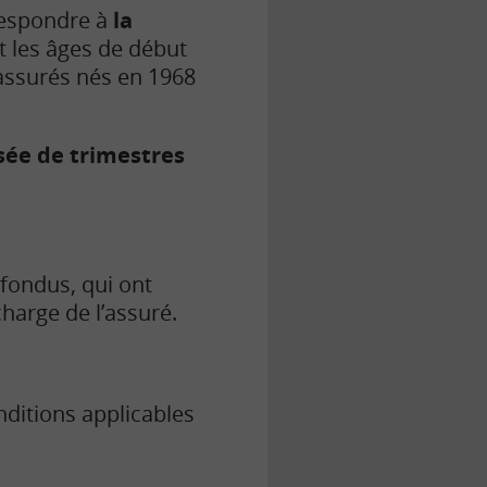
respondre à
la
t les âges de début
s assurés nés en 1968
sée de trimestres
fondus,
qui ont
charge de l’assuré.
ditions applicables