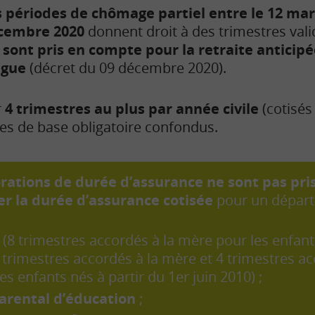
 périodes de chômage partiel entre le 12 mars
cembre 2020
donnent droit à des trimestres vali
i
sont pris en compte pour la retraite anticipé
ngue
(décret du 09 décembre 2020).
r
4 trimestres au plus par année civile
(cotisés
mes de base obligatoire confondus.
rations de durée d’assurance ne sont pas pr
r la durée d’assurance cotisée
pour un départ
(8 trimestres accordés à la mère pour les enfant
 trimestres accordés à la mère et 4 trimestres a
es enfants nés à partir du 1er juin 2010) ;
arental d’éducation
;