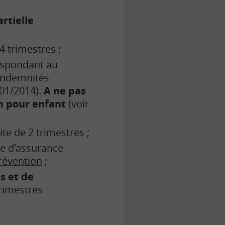
artielle
 4 trimestres ;
espondant au
’indemnités
/01/2014).
A ne pas
n pour enfant
(voir
mite de 2 trimestres ;
ée d’assurance
révention
;
s et de
trimestres