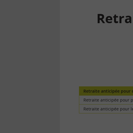
Retra
la
finance
pour
tous
Retraite anticipée pour 
Retraite anticipée pour p
Retraite anticipée pour 