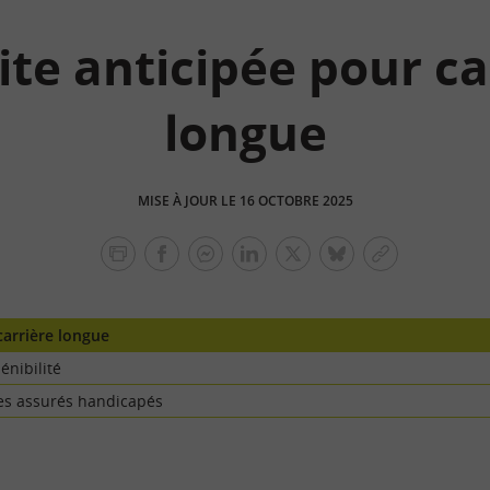
ite anticipée pour ca
longue
MISE À JOUR LE 16 OCTOBRE 2025
facebook
facebook
Linkedin
Twitter
bluesky
Copier
messenger
le
lien
carrière longue
énibilité
les assurés handicapés