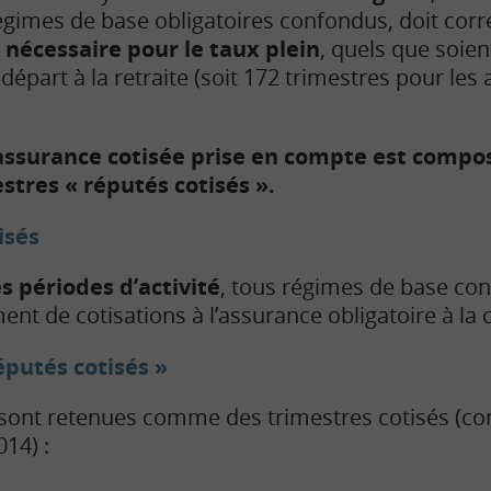
égimes de base obligatoires confondus, doit cor
nécessaire pour le taux plein
, quels que soien
de départ à la retraite (soit 172 trimestres pour le
’assurance cotisée prise en compte est compo
estres « réputés cotisés ».
isés
es périodes d’activité
,
tous régimes de base con
nt de cotisations à l’assurance obligatoire à la 
éputés cotisés »
sont retenues comme des trimestres cotisés (con
014) :