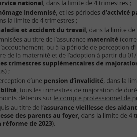
ervice national
, dans la limite de 4 trimestres ;
hômage indemnisé
, et les périodes
d’activité p
ns la limite de 4 trimestres ;
aladie et accident du travail
, dans la limite de
mnisées au titre de l’assurance
maternité
(corr
e l’accouchement, ou à la période de perception d
tre de la maternité et de l’adoption à partir du 01
les trimestres supplémentaires de majoratio
s) ;
perception d’une
pension d’invalidité
, dans la li
bilité
, tous les trimestres de majoration de dur
 points détenus sur
le compte professionnel de p
is au titre de l’
assurance vieillesse des aidant
llesse des parents au foyer
, dans la limite de 4 
a réforme de 2023
).