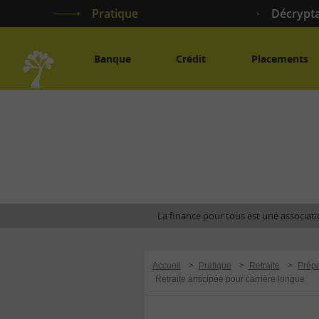
Pratique
Décrypt
Banque
Crédit
Placements
Accueil
La finance pour tous est une associatio
Accueil
>
Pratique
>
Retraite
>
Prépa
Retraite anticipée pour carrière longue