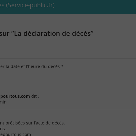
s (Service-public.fr)
ur “La déclaration de décès”
er la date et l’heure du décès ?
cepourtous.com
dit :
 min
nt précisées sur l’acte de décès.
ons.
ncepourtous.com