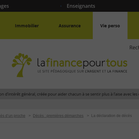
ages
Enseignants
Immobilier
Assurance
Vie perso
Rec
La
fina
pour
tous
-
Le
n d’intérêt général, créée pour aider chacun à se sentir plus à l’aise avec l
site
péda
sur
ès d’un proche
>
Décès : premières démarches
>
La déclaration de décès
l'arg
et
la
fina