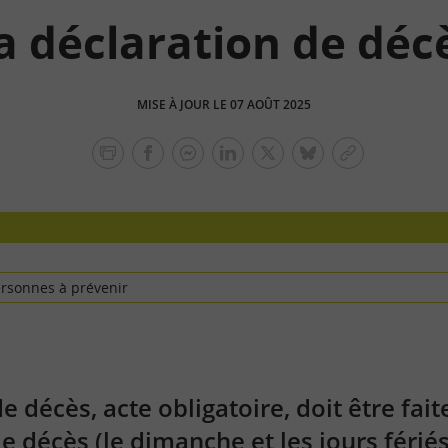
a déclaration de déc
MISE À JOUR LE 07 AOÛT 2025
facebook
facebook
Linkedin
Twitter
bluesky
Copier
messenger
le
lien
ersonnes à prévenir
e décès, acte obligatoire, doit être fait
e décès (le dimanche et les jours férié