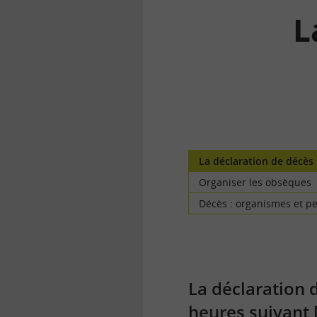
L
la
finance
pour
tous
La déclaration de décès
Organiser les obsèques
Décès : organismes et p
La déclaration d
heures suivant l