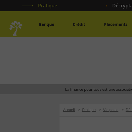
Pratique
Décrypt
Banque
Crédit
Placements
Accueil
La finance pour tous est une associatio
Accueil
>
Pratique
>
Vie perso
>
Déc