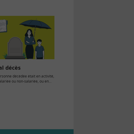
al décès
rsonne décédée était en activité,
alariée ou non-salariée, ou en
e, en…