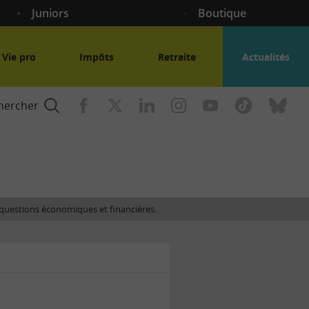
Juniors
Boutique
Vie pro
Impôts
Retraite
Actualités
hercher
nce
es questions économiques et financières.
gogique
ent
nce