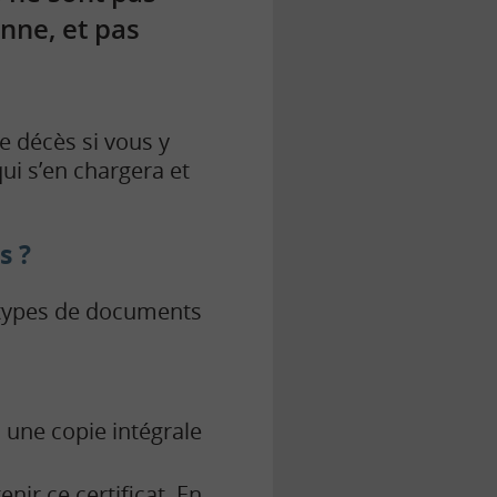
onne, et pas
e décès si vous y
qui s’en chargera et
s ?
s types de documents
u une copie intégrale
nir ce certificat. En