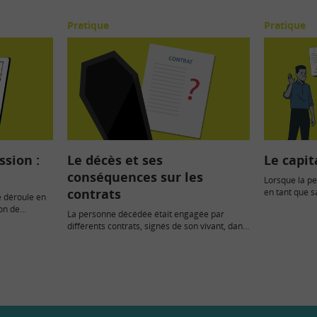
Pratique
Pratique
sion :
Le décès et ses
Le capit
conséquences sur les
Lorsque la pe
contrats
en tant que s
e déroule en
arrêt maladi
ion de
La personne décédée était engagée par
différents contrats, signés de son vivant, dans
de nombreux...