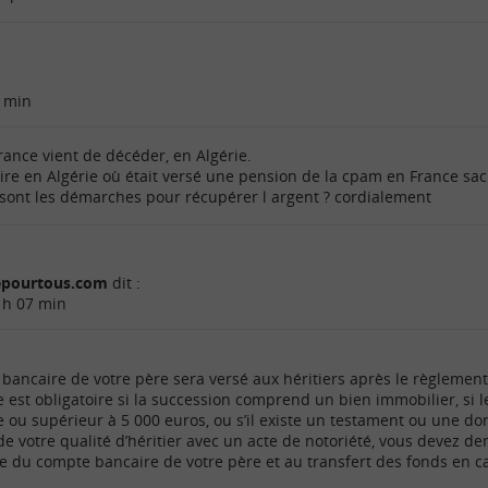
 min
rance vient de décéder, en Algérie.
aire en Algérie où était versé une pension de la cpam en France sa
 sont les démarches pour récupérer l argent ? cordialement
cepourtous.com
dit :
 h 07 min
bancaire de votre père sera versé aux héritiers après le règlement
e est obligatoire si la succession comprend un bien immobilier, si 
e ou supérieur à 5 000 euros, ou s’il existe un testament ou une do
t de votre qualité d’héritier avec un acte de notoriété, vous devez 
re du compte bancaire de votre père et au transfert des fonds en c