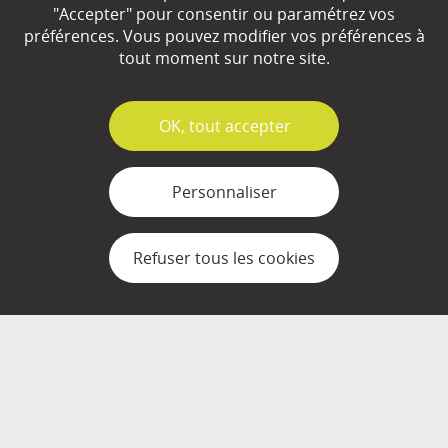
"Accepter" pour consentir ou paramétrez vos
EN SAVOIR
+
préférences. Vous pouvez modifier vos préférences à
tout moment sur notre site.
Qui sommes-nous ?
✓
OK, tout accepter
Partenaires
Espace Presse
Personnaliser
Plan du site
Refuser tous les cookies
Contact
Mentions légales
Gestion des cookies