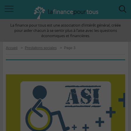
Accéder
Acc
à
à
La finance pour tous est une association d’intérêt général, créée
la
la
pour aider chacun à se sentir plus à l’aise avec les questions
navigation
rec
économiques et financières.
Accueil
>
Prestations sociales
>
Page 3