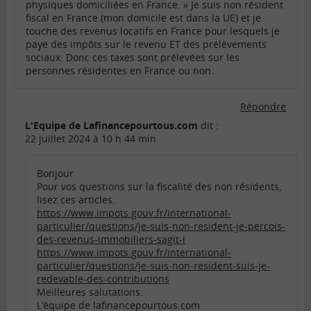
physiques domiciliées en France. » Je suis non résident
fiscal en France (mon domicile est dans la UE) et je
touche des revenus locatifs en France pour lesquels je
paye des impôts sur le revenu ET des prélèvements
sociaux. Donc ces taxes sont prélevées sur les
personnes résidentes en France ou non.
Répondre
L'Equipe de Lafinancepourtous.com
dit :
22 juillet 2024 à 10 h 44 min
Bonjour
Pour vos questions sur la fiscalité des non résidents,
lisez ces articles.
https://www.impots.gouv.fr/international-
particulier/questions/je-suis-non-resident-je-percois-
des-revenus-immobiliers-sagit-i
https://www.impots.gouv.fr/international-
particulier/questions/je-suis-non-resident-suis-je-
redevable-des-contributions
Meilleures salutations.
L’équipe de lafinancepourtous.com