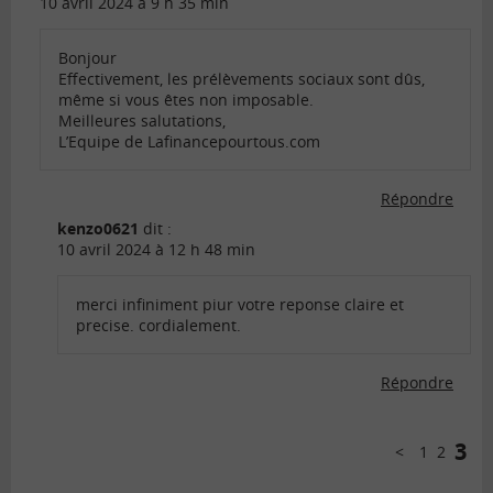
10 avril 2024 à 9 h 35 min
Bonjour
Effectivement, les prélèvements sociaux sont dûs,
même si vous êtes non imposable.
Meilleures salutations,
L’Equipe de Lafinancepourtous.com
Répondre
kenzo0621
dit :
10 avril 2024 à 12 h 48 min
merci infiniment piur votre reponse claire et
precise. cordialement.
Répondre
Comments
pagination
3
1
2
Précédent