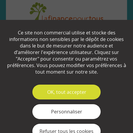
Ce site non commercial utilise et stocke des
EN SAVOIR
+
informations non sensibles par le dépôt de cookies
dans le but de mesurer notre audience et
d’améliorer l'expérience utilisateur. Cliquez sur
Qui sommes-nous ?
"Accepter" pour consentir ou paramétrez vos
préférences. Vous pouvez modifier vos préférences à
Partenaires
tout moment sur notre site.
Espace Presse
✓
OK, tout accepter
Plan du site
Contact
Personnaliser
Mentions légales
Refuser tous les cookies
Gestion des cookies