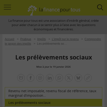
Accéder
Acc
à
à
La finance pour tous est une association d’intérêt général, créée
la
la
pour aider chacun à se sentir plus à l’aise avec les questions
navigation
rec
économiques et financières.
Accueil
>
Pratique
>
Impôts
>
L’impôt sur le revenu
>
Comprendre
le jargon des impôts
>
Les prélèvements sociaux
Les prélèvements sociaux
Mise à jour le 19 janvier 2026
la
finance
facebook
facebook
Linkedin
Whatsapp
Twitter
bluesky
Copier
pour
messenger
le
tous
lien
Revenu net imposable, revenu fiscal de référence, taux
marginal d’imposition…
Les prélèvements sociaux