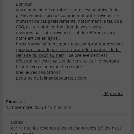
Bonjour,
Votre pension de retraite Ircantec est soumise à des
prélèvements sociaux comme tout autre revenu. Le
montant de ces prélèvements, notamment le taux de
CSG, est variable en fonction de vos revenus,
mesurés par votre revenu fiscal de référence (lire
notre article en ligne :
https://www.lafinancepourtous.com/pratique/retraite
/preparer-son-depart-a-la-retraite/le-montant-de-la-
retraite-du-brut-au-net/
). Le prélèvement est
effectué par votre caisse de retraite, sur le montant
brut de votre pension de retraite.
Meilleures salutations
L’équipe de lafinancepourtous.com
Répondre
Plouis
dit :
13 novembre 2025 à 18 h 54 min
Bonsoir,
écrire que les revenus d’activité sont taxés à 9.2% n’est
pas correct.