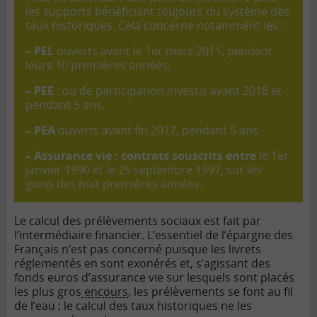
les supports bénéficiant toujours du système des
taux historiques. Cela concerne notamment les :
– PEL
ouverts avant le 1er mars 2011, pendant
leurs 10 premières années,
– PEE
: ou de participation investis avant 2018 et
pendant 5 ans,
– PEA
ouverts avant fin 2017, pendant 5 ans
– Assurance vie : contrats souscrits entre
le 1er
janvier 1990 et le 25 septembre 1997, sur les
gains des huit premières années.
Le calcul des prélèvements sociaux est fait par
l’intermédiaire financier. L’essentiel de l’épargne des
Français n’est pas concerné puisque les livrets
réglementés en sont exonérés et, s’agissant des
fonds euros d’assurance vie sur lesquels sont placés
les plus gros
encours
, les prélèvements se font au fil
de l’eau ; le calcul des taux historiques ne les