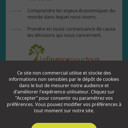
Comprendre les enjeux économiques du
monde dans lequel nous vivons.
Prendre en toute connaissance de cause
les décisions qui nous concernent.
Ce site non commercial utilise et stocke des
EN SAVOIR
+
informations non sensibles par le dépôt de cookies
dans le but de mesurer notre audience et
d’améliorer l'expérience utilisateur. Cliquez sur
"Accepter" pour consentir ou paramétrez vos
Qui sommes-nous ?
préférences. Vous pouvez modifier vos préférences à
Partenaires
tout moment sur notre site.
Espace Presse