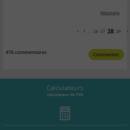
Répondre
Comments
pagination
28
1
…
26
27
29
Précédent
Sui
476 commentaires
Commenter
Calculateurs
Calculateur de TVA