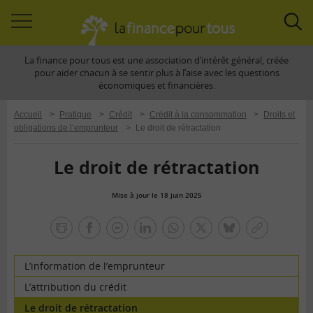
Accéder
Acc
à
à
La finance pour tous est une association d’intérêt général, créée
la
la
pour aider chacun à se sentir plus à l’aise avec les questions
navigation
rec
économiques et financières.
Accueil
>
Pratique
>
Crédit
>
Crédit à la consommation
>
Droits et
obligations de l’emprunteur
>
Le droit de rétractation
Le droit de rétractation
Mise à jour le 18 juin 2025
la
finance
facebook
facebook
Linkedin
Whatsapp
Twitter
bluesky
Copier
pour
messenger
le
tous
lien
L’information de l’emprunteur
L’attribution du crédit
Le droit de rétractation