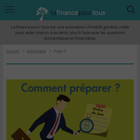
Accéder
Acc
à
à
La finance pour tous est une association d’intérêt général, créée
la
la
pour aider chacun à se sentir plus à l’aise avec les questions
navigation
rec
économiques et financières.
Accueil
>
Actionnaire
>
Page 3