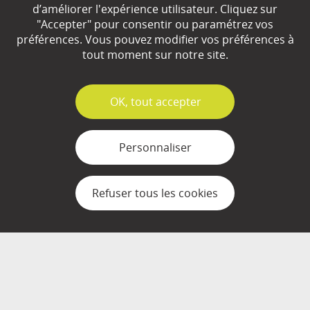
d’améliorer l'expérience utilisateur. Cliquez sur
"Accepter" pour consentir ou paramétrez vos
EN SAVOIR
+
préférences. Vous pouvez modifier vos préférences à
tout moment sur notre site.
Qui sommes-nous ?
✓
OK, tout accepter
Partenaires
Espace Presse
Personnaliser
Plan du site
Refuser tous les cookies
Contact
Mentions légales
Gestion des cookies