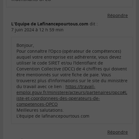
Répondre
L'Equipe de Lafinancepourtous.com
dit :
7 juin 2024 à 12 h 59 min
Bonjour,
Pour connaître l’Opco (opérateur de compétences)
auquel votre entreprise est adhérente, vous devez
utiliser le code SIRET et/ou l’Identifiant de
Convention Collective (IDCC) de 4 chiffres qui doivent
être mentionnés sur votre fiche de paie. Vous
trouverez plus d’informations sur le site du ministère
du travail avec ce lien :
https://travail-
emploi.gouv.fr/ministere/acteurs/partenaires/opco#L
iste-et-coordonnees-des-operateurs-de-
competences-OPCO
Meilleures salutations.
L’équipe de lafinancepourtous.com
Répondre