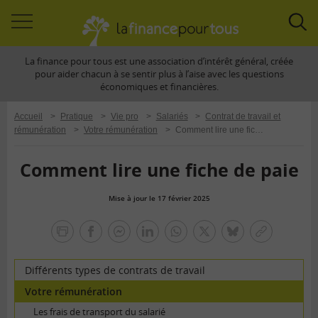
Accéder
Acc
à
à
La finance pour tous est une association d’intérêt général, créée
la
la
pour aider chacun à se sentir plus à l’aise avec les questions
navigation
rec
économiques et financières.
Accueil
>
Pratique
>
Vie pro
>
Salariés
>
Contrat de travail et
rémunération
>
Votre rémunération
>
Comment lire une fiche de paie
Comment lire une fiche de paie
Mise à jour le 17 février 2025
la
finance
facebook
facebook
Linkedin
Whatsapp
Twitter
bluesky
Copier
pour
messenger
le
tous
lien
Différents types de contrats de travail
Votre rémunération
Les frais de transport du salarié