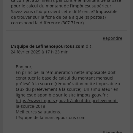
calculs (et aux miens), par contre le montant de la base
pour le calcul du montant de l’impôt est supérieur.
Savez-vous d’où provient cette différence? Impossible
de trouver sur la fiche de paie à quel(s) poste(s)
correspond la différence (307.71eur)
Répondre
L'Equipe de Lafinancepourtous.com
dit :
24 février 2025 à 17 h 23 min
Bonjour,
En principe, la rémunération nette imposable doit
constituer la base de calcul du montant mensuel
prélevé à la source (rémunération nette imposable x
taux du prélèvement à la source). Un simulateur en
ligne est disponible sur le site impots.gouv.fr :
https://www.impots.gouv.fr/calcul-du-prelevement-
la-source-2018
Meilleures salutations.
L’équipe de lafinancepourtous.com
Répondre