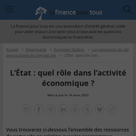
Accéder
Acc
à
à
La finance pour tous est une association d’intérêt général, créée
la
la
pour aider chacun à se sentir plus à l’aise avec les questions
navigation
rec
économiques et financières.
Accueil
>
Enseignants
>
Economie Gestion
>
Les ressources du site
pour la classe de 1ère bac pro
>
L’État : quel rôle dans l’activité économique ?
L’État : quel rôle dans l’activité
économique ?
Mise à jour le 14 mars 2023
la
finance
facebook
facebook
Linkedin
Whatsapp
Twitter
bluesky
Copier
pour
messenger
le
tous
lien
Vous trouverez ci-dessous l’ensemble des ressources