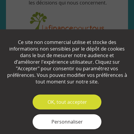
les décisions qui nous concernent.
Ce site non commercial utilise et stocke des
EN SAVOIR
+
informations non sensibles par le dépôt de cookies
dans le but de mesurer notre audience et
d’améliorer l'expérience utilisateur. Cliquez sur
"Accepter" pour consentir ou paramétrez vos
Qui sommes-nous ?
préférences. Vous pouvez modifier vos préférences à
Partenaires
tout moment sur notre site.
Espace Presse
✓
OK, tout accepter
Plan du site
Contact
Personnaliser
Mentions légales